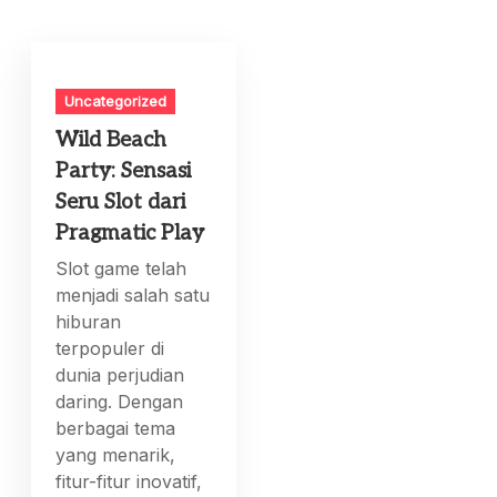
Uncategorized
Wild Beach
Party: Sensasi
Seru Slot dari
Pragmatic Play
Slot game telah
menjadi salah satu
hiburan
terpopuler di
dunia perjudian
daring. Dengan
berbagai tema
yang menarik,
fitur-fitur inovatif,