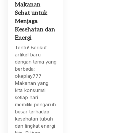
Makanan
Sehat untuk
Menjaga
Kesehatan dan
Energi
Tentu! Berikut
artikel baru
dengan tema yang
berbeda:
okeplay777
Makanan yang
kita konsumsi
setiap hari
memiliki pengaruh
besar terhadap
kesehatan tubuh
dan tingkat energi
kita. Pilihan