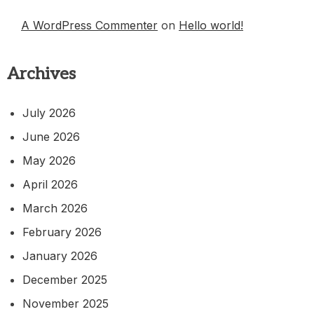
A WordPress Commenter
on
Hello world!
Archives
July 2026
June 2026
May 2026
April 2026
March 2026
February 2026
January 2026
December 2025
November 2025