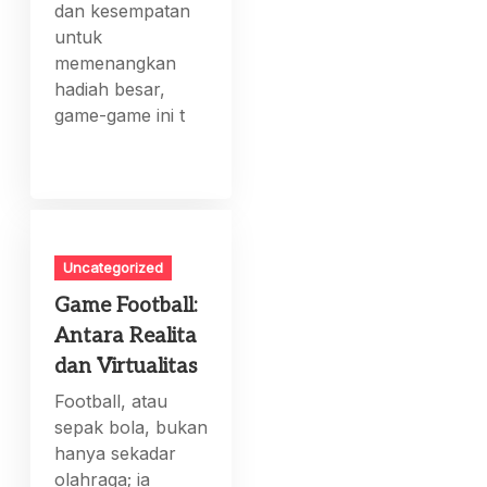
dan kesempatan
untuk
memenangkan
hadiah besar,
game-game ini t
Uncategorized
Game Football:
Antara Realita
dan Virtualitas
Football, atau
sepak bola, bukan
hanya sekadar
olahraga; ia