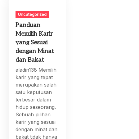
Uncategorized
Panduan
Memilih Karir
yang Sesuai
dengan Minat
dan Bakat
aladin138 Memilih
karir yang tepat
merupakan salah
satu keputusan
terbesar dalam
hidup seseorang.
Sebuah pilihan
karir yang sesuai
dengan minat dan
bakat tidak hanya