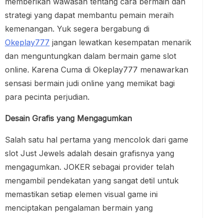
memberikan wawasan tentang cara bermain dan
strategi yang dapat membantu pemain meraih
kemenangan. Yuk segera bergabung di
Okeplay777
jangan lewatkan kesempatan menarik
dan menguntungkan dalam bermain game slot
online. Karena Cuma di Okeplay777 menawarkan
sensasi bermain judi online yang memikat bagi
para pecinta perjudian.
Desain Grafis yang Mengagumkan
Salah satu hal pertama yang mencolok dari game
slot Just Jewels adalah desain grafisnya yang
mengagumkan. JOKER sebagai provider telah
mengambil pendekatan yang sangat detil untuk
memastikan setiap elemen visual game ini
menciptakan pengalaman bermain yang