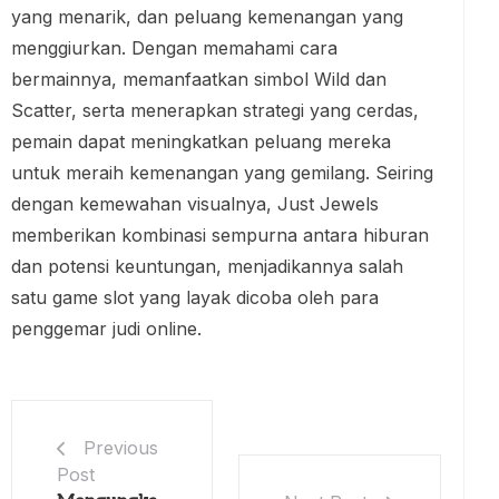
yang menarik, dan peluang kemenangan yang
menggiurkan. Dengan memahami cara
bermainnya, memanfaatkan simbol Wild dan
Scatter, serta menerapkan strategi yang cerdas,
pemain dapat meningkatkan peluang mereka
untuk meraih kemenangan yang gemilang. Seiring
dengan kemewahan visualnya, Just Jewels
memberikan kombinasi sempurna antara hiburan
dan potensi keuntungan, menjadikannya salah
satu game slot yang layak dicoba oleh para
penggemar judi online.
Previous
Post