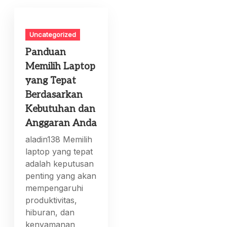
Uncategorized
Panduan
Memilih Laptop
yang Tepat
Berdasarkan
Kebutuhan dan
Anggaran Anda
aladin138 Memilih
laptop yang tepat
adalah keputusan
penting yang akan
mempengaruhi
produktivitas,
hiburan, dan
kenyamanan