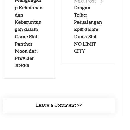
Mengungka
Next Post
p Keindahan
Dragon
dan
Tribe:
Keberuntun
Petualangan
gan dalam
Epik dalam
Game Slot
Dunia Slot
Panther
NO LIMIT
Moon dari
CITY
Provider
JOKER
Leave a Comment