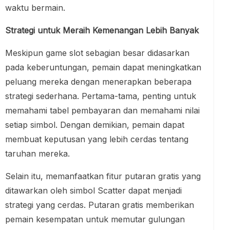
waktu bermain.
Strategi untuk Meraih Kemenangan Lebih Banyak
Meskipun game slot sebagian besar didasarkan
pada keberuntungan, pemain dapat meningkatkan
peluang mereka dengan menerapkan beberapa
strategi sederhana. Pertama-tama, penting untuk
memahami tabel pembayaran dan memahami nilai
setiap simbol. Dengan demikian, pemain dapat
membuat keputusan yang lebih cerdas tentang
taruhan mereka.
Selain itu, memanfaatkan fitur putaran gratis yang
ditawarkan oleh simbol Scatter dapat menjadi
strategi yang cerdas. Putaran gratis memberikan
pemain kesempatan untuk memutar gulungan