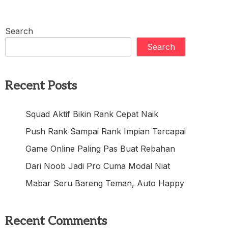
Search
Search
Recent Posts
Squad Aktif Bikin Rank Cepat Naik
Push Rank Sampai Rank Impian Tercapai
Game Online Paling Pas Buat Rebahan
Dari Noob Jadi Pro Cuma Modal Niat
Mabar Seru Bareng Teman, Auto Happy
Recent Comments