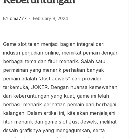
Keberuntungan
BY
oma777
February 9, 2024
Game slot telah menjadi bagian integral dari
industri perjudian online, memikat pemain dengan
berbagai tema dan fitur menarik. Salah satu
permainan yang menarik perhatian banyak
pemain adalah “Just Jewels” dari provider
terkemuka, JOKER. Dengan nuansa kemewahan
dan keberuntungan yang kuat, game ini telah
berhasil menarik perhatian pemain dari berbagai
kalangan. Dalam artikel ini, kita akan menjelajahi
fitur menarik dari game slot Just Jewels, melihat
desain grafisnya yang mengagumkan, serta