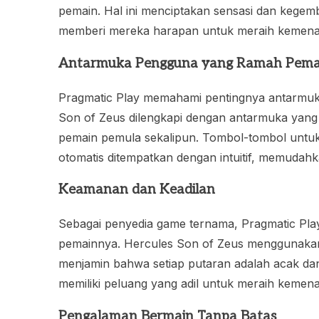
pemain. Hal ini menciptakan sensasi dan kegemb
memberi mereka harapan untuk meraih kemena
Antarmuka Pengguna yang Ramah Pema
Pragmatic Play memahami pentingnya antarmuk
Son of Zeus dilengkapi dengan antarmuka yan
pemain pemula sekalipun. Tombol-tombol untuk
otomatis ditempatkan dengan intuitif, memudah
Keamanan dan Keadilan
Sebagai penyedia game ternama, Pragmatic Pl
pemainnya. Hercules Son of Zeus menggunaka
menjamin bahwa setiap putaran adalah acak dan 
memiliki peluang yang adil untuk meraih kemena
Pengalaman Bermain Tanpa Batas