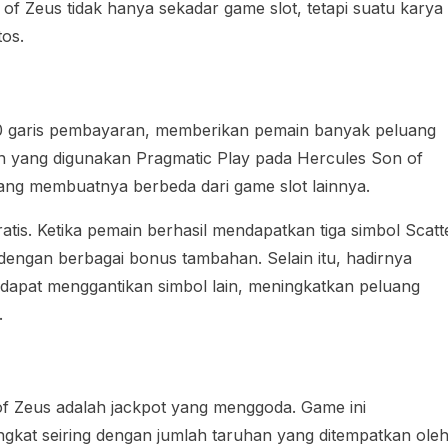
f Zeus tidak hanya sekadar game slot, tetapi suatu karya
os.
50 garis pembayaran, memberikan pemain banyak peluang
 yang digunakan Pragmatic Play pada Hercules Son of
 yang membuatnya berbeda dari game slot lainnya.
ratis. Ketika pemain berhasil mendapatkan tiga simbol Scatt
dengan berbagai bonus tambahan. Selain itu, hadirnya
 dapat menggantikan simbol lain, meningkatkan peluang
.
of Zeus adalah jackpot yang menggoda. Game ini
ngkat seiring dengan jumlah taruhan yang ditempatkan ole