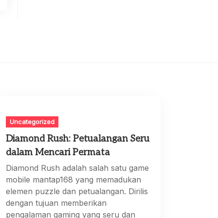
Uncategorized
Diamond Rush: Petualangan Seru
dalam Mencari Permata
Diamond Rush adalah salah satu game
mobile mantap168 yang memadukan
elemen puzzle dan petualangan. Dirilis
dengan tujuan memberikan
pengalaman gaming yang seru dan