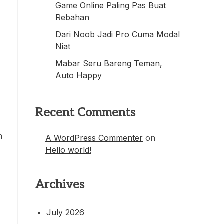
Game Online Paling Pas Buat
Rebahan
Dari Noob Jadi Pro Cuma Modal
Niat
e
Mabar Seru Bareng Teman,
Auto Happy
Recent Comments
n
A WordPress Commenter
on
Hello world!
a
Archives
July 2026