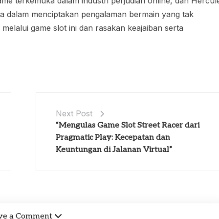
ame terkemuka dalam industri perjudian online, dan Hercul
eka dalam menciptakan pengalaman bermain yang tak
i melalui game slot ini dan rasakan keajaiban serta
Next Post
“Mengulas Game Slot Street Racer dari
Pragmatic Play: Kecepatan dan
Keuntungan di Jalanan Virtual”
ve a Comment