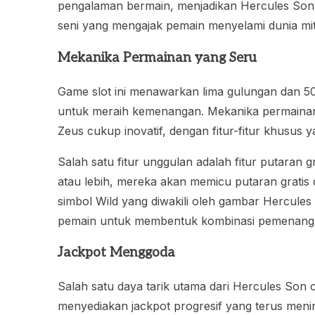
pengalaman bermain, menjadikan Hercules Son o
seni yang mengajak pemain menyelami dunia mit
Mekanika Permainan yang Seru
Game slot ini menawarkan lima gulungan dan 
untuk meraih kemenangan. Mekanika permainan
Zeus cukup inovatif, dengan fitur-fitur khusus
Salah satu fitur unggulan adalah fitur putaran g
atau lebih, mereka akan memicu putaran gratis 
simbol Wild yang diwakili oleh gambar Hercules
pemain untuk membentuk kombinasi pemenang
Jackpot Menggoda
Salah satu daya tarik utama dari Hercules Son 
menyediakan jackpot progresif yang terus meni