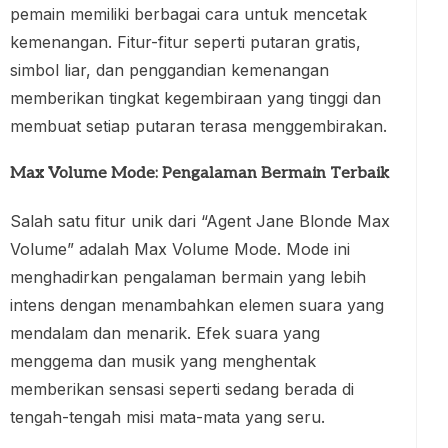
pemain memiliki berbagai cara untuk mencetak
kemenangan. Fitur-fitur seperti putaran gratis,
simbol liar, dan penggandian kemenangan
memberikan tingkat kegembiraan yang tinggi dan
membuat setiap putaran terasa menggembirakan.
Max Volume Mode: Pengalaman Bermain Terbaik
Salah satu fitur unik dari “Agent Jane Blonde Max
Volume” adalah Max Volume Mode. Mode ini
menghadirkan pengalaman bermain yang lebih
intens dengan menambahkan elemen suara yang
mendalam dan menarik. Efek suara yang
menggema dan musik yang menghentak
memberikan sensasi seperti sedang berada di
tengah-tengah misi mata-mata yang seru.