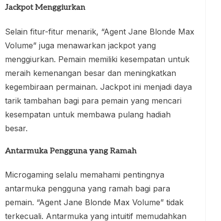
Jackpot Menggiurkan
Selain fitur-fitur menarik, “Agent Jane Blonde Max
Volume” juga menawarkan jackpot yang
menggiurkan. Pemain memiliki kesempatan untuk
meraih kemenangan besar dan meningkatkan
kegembiraan permainan. Jackpot ini menjadi daya
tarik tambahan bagi para pemain yang mencari
kesempatan untuk membawa pulang hadiah
besar.
Antarmuka Pengguna yang Ramah
Microgaming selalu memahami pentingnya
antarmuka pengguna yang ramah bagi para
pemain. “Agent Jane Blonde Max Volume” tidak
terkecuali. Antarmuka yang intuitif memudahkan