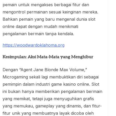
pemain untuk mengakses berbagai fitur dan
mengontrol permainan sesuai keinginan mereka.
Bahkan pemain yang baru mengenal dunia slot
online dapat dengan mudah menikmati
pengalaman bermain tanpa kendala.
https://woodwardoklahoma.org
Kesimpulan: Aksi Mata-Mata yang Menghibur
Dengan “Agent Jane Blonde Max Volume,”
Microgaming sekali lagi membuktikan diri sebagai
pemimpin dalam industri game kasino online. Slot
ini bukan hanya memberikan pengalaman bermain
yang memikat, tetapi juga menyuguhkan grafis
yang memukau, gameplay yang dinamis, dan fitur-
fitur unik yang membuatnya layak dicoba oleh