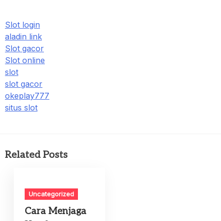
Slot login
aladin link
Slot gacor
Slot online
slot
slot gacor
okeplay777
situs slot
Related Posts
Uncategorized
Cara Menjaga