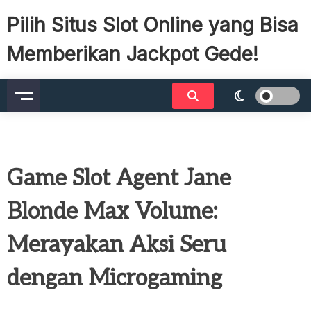
Skip
Pilih Situs Slot Online yang Bisa
to
content
Memberikan Jackpot Gede!
Game Slot Agent Jane
Blonde Max Volume:
Merayakan Aksi Seru
dengan Microgaming