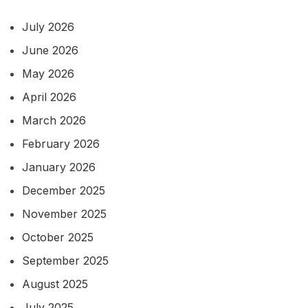
July 2026
June 2026
May 2026
April 2026
March 2026
February 2026
January 2026
December 2025
November 2025
October 2025
September 2025
August 2025
July 2025