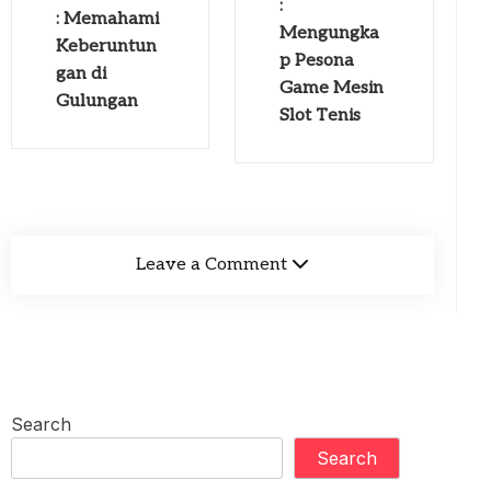
:
: Memahami
Mengungka
Keberuntun
p Pesona
gan di
Game Mesin
Gulungan
Slot Tenis
Leave a Comment
Search
Search