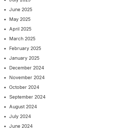
June 2025
May 2025
April 2025
March 2025
February 2025
January 2025
December 2024
November 2024
October 2024
September 2024
August 2024
July 2024
June 2024