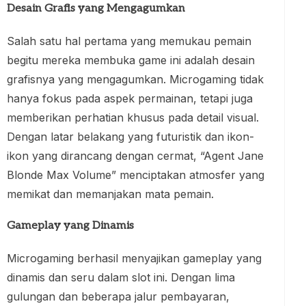
Desain Grafis yang Mengagumkan
Salah satu hal pertama yang memukau pemain
begitu mereka membuka game ini adalah desain
grafisnya yang mengagumkan. Microgaming tidak
hanya fokus pada aspek permainan, tetapi juga
memberikan perhatian khusus pada detail visual.
Dengan latar belakang yang futuristik dan ikon-
ikon yang dirancang dengan cermat, “Agent Jane
Blonde Max Volume” menciptakan atmosfer yang
memikat dan memanjakan mata pemain.
Gameplay yang Dinamis
Microgaming berhasil menyajikan gameplay yang
dinamis dan seru dalam slot ini. Dengan lima
gulungan dan beberapa jalur pembayaran,