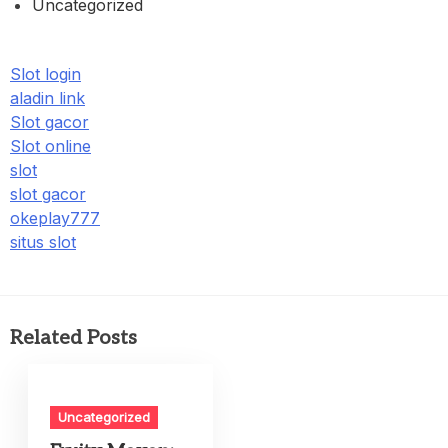
Uncategorized
Slot login
aladin link
Slot gacor
Slot online
slot
slot gacor
okeplay777
situs slot
Related Posts
Uncategorized