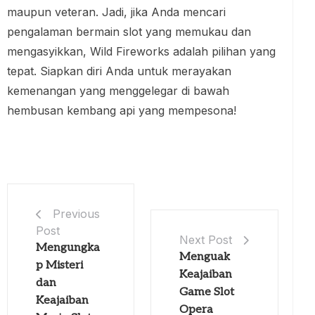
maupun veteran. Jadi, jika Anda mencari
pengalaman bermain slot yang memukau dan
mengasyikkan, Wild Fireworks adalah pilihan yang
tepat. Siapkan diri Anda untuk merayakan
kemenangan yang menggelegar di bawah
hembusan kembang api yang mempesona!
Previous
Post
Next Post
Mengungka
Menguak
p Misteri
Keajaiban
dan
Game Slot
Keajaiban
Opera