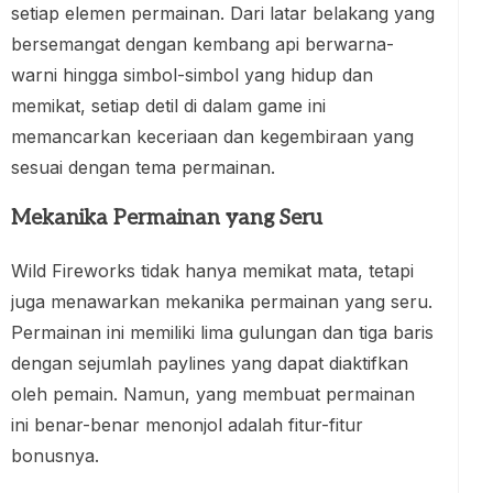
setiap elemen permainan. Dari latar belakang yang
bersemangat dengan kembang api berwarna-
warni hingga simbol-simbol yang hidup dan
memikat, setiap detil di dalam game ini
memancarkan keceriaan dan kegembiraan yang
sesuai dengan tema permainan.
Mekanika Permainan yang Seru
Wild Fireworks tidak hanya memikat mata, tetapi
juga menawarkan mekanika permainan yang seru.
Permainan ini memiliki lima gulungan dan tiga baris
dengan sejumlah paylines yang dapat diaktifkan
oleh pemain. Namun, yang membuat permainan
ini benar-benar menonjol adalah fitur-fitur
bonusnya.