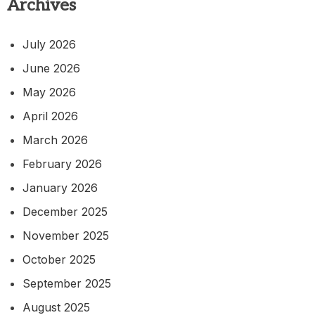
Archives
July 2026
June 2026
May 2026
April 2026
March 2026
February 2026
January 2026
December 2025
November 2025
October 2025
September 2025
August 2025