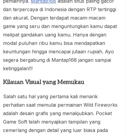
pemainnya.
Mantap168
adalah situs paling gacor
dan terpercaya di Indonesia dengan RTP tertinggi
dan akurat. Dengan terdapat macam-macam
game yang seru dan menguntungkan kamu dapat
melipat gandakan uang kamu. Hanya dengan
modal puluhan ribu kamu bisa mendapatkan
keuntungan hingga mencapai jutaan rupiah. Ayo
segera bergabung di Mantap168 jangan sampai
ketinggalan!!!
Kilauan Visual yang Memukau
Salah satu hal yang pertama kali menarik
perhatian saat memulai permainan Wild Fireworks
adalah desain grafis yang menakjubkan. Pocket
Game Soft telah menyajikan tampilan yang
cemerlang dengan detail yang luar biasa pada