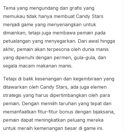
Tema yang mengundang dan grafis yang
memukau tidak hanya membuat Candy Stars
menjadi game yang menyenangkan untuk
dimainkan, tetapi juga membawa pemain pada
petualangan yang menyegarkan. Dari awal hingga
akhir, pemain akan terpesona oleh dunia manis
yang dipenuhi dengan permen, gula-gula, dan
segala macam makanan manis.
Tetapi di balik kesenangan dan kegembiraan yang
ditawarkan oleh Candy Stars, ada juga elemen
strategis yang harus dipertimbangkan oleh para
pemain. Dengan memilih taruhan yang tepat dan
memanfaatkan fitur-fitur bonus dengan bijaksana,
pemain dapat meningkatkan peluang mereka
untuk meraih kemenangan besar di game ini.