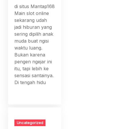
di situs Mantap168
Main slot online
sekarang udah
jadi hiburan yang
sering dipilih anak
muda buat ngisi
waktu luang.
Bukan karena
pengen ngejar ini
itu, tapi lebih ke
sensasi santainya.
Di tengah hidu
Uncategorized