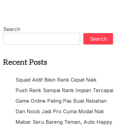
Search
Search
Recent Posts
Squad Aktif Bikin Rank Cepat Naik
Push Rank Sampai Rank Impian Tercapai
Game Online Paling Pas Buat Rebahan
Dari Noob Jadi Pro Cuma Modal Niat
Mabar Seru Bareng Teman, Auto Happy