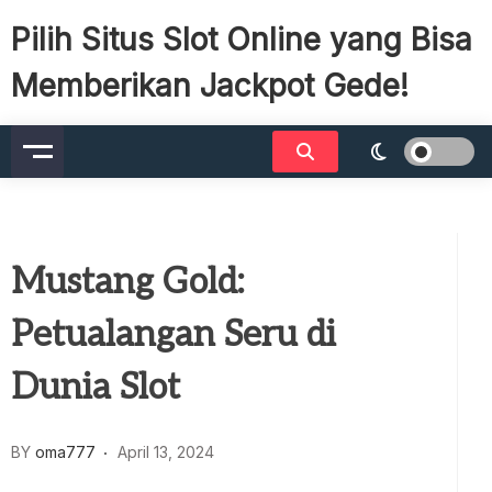
Skip
Pilih Situs Slot Online yang Bisa
to
content
Memberikan Jackpot Gede!
Mustang Gold:
Petualangan Seru di
Dunia Slot
BY
oma777
April 13, 2024