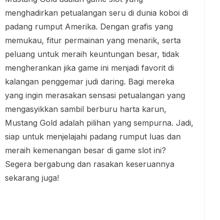
menghadirkan petualangan seru di dunia koboi di
padang rumput Amerika. Dengan grafis yang
memukau, fitur permainan yang menarik, serta
peluang untuk meraih keuntungan besar, tidak
mengherankan jika game ini menjadi favorit di
kalangan penggemar judi daring. Bagi mereka
yang ingin merasakan sensasi petualangan yang
mengasyikkan sambil berburu harta karun,
Mustang Gold adalah pilihan yang sempurna. Jadi,
siap untuk menjelajahi padang rumput luas dan
meraih kemenangan besar di game slot ini?
Segera bergabung dan rasakan keseruannya
sekarang juga!