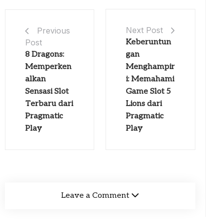
Next Post
Previous
Post
Keberuntun
8 Dragons:
gan
Memperken
Menghampir
alkan
i: Memahami
Sensasi Slot
Game Slot 5
Terbaru dari
Lions dari
Pragmatic
Pragmatic
Play
Play
Leave a Comment