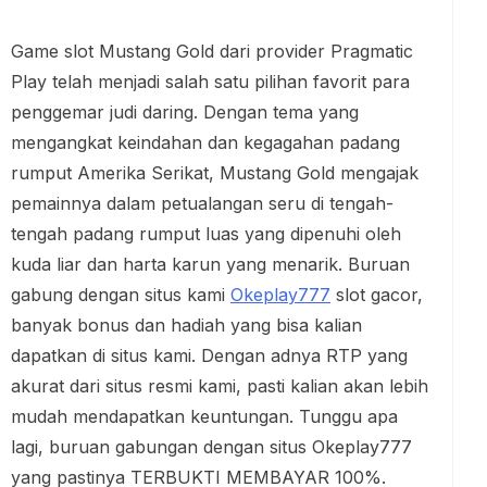
Game slot Mustang Gold dari provider Pragmatic
Play telah menjadi salah satu pilihan favorit para
penggemar judi daring. Dengan tema yang
mengangkat keindahan dan kegagahan padang
rumput Amerika Serikat, Mustang Gold mengajak
pemainnya dalam petualangan seru di tengah-
tengah padang rumput luas yang dipenuhi oleh
kuda liar dan harta karun yang menarik. Buruan
gabung dengan situs kami
Okeplay777
slot gacor,
banyak bonus dan hadiah yang bisa kalian
dapatkan di situs kami. Dengan adnya RTP yang
akurat dari situs resmi kami, pasti kalian akan lebih
mudah mendapatkan keuntungan. Tunggu apa
lagi, buruan gabungan dengan situs Okeplay777
yang pastinya TERBUKTI MEMBAYAR 100%.