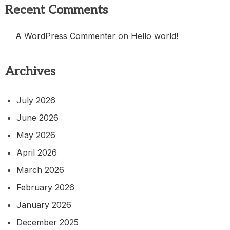
Recent Comments
A WordPress Commenter
on
Hello world!
Archives
July 2026
June 2026
May 2026
April 2026
March 2026
February 2026
January 2026
December 2025