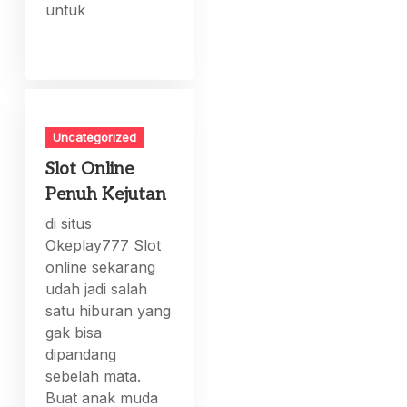
untuk
Uncategorized
Slot Online
Penuh Kejutan
di situs
Okeplay777 Slot
online sekarang
udah jadi salah
satu hiburan yang
gak bisa
dipandang
sebelah mata.
Buat anak muda