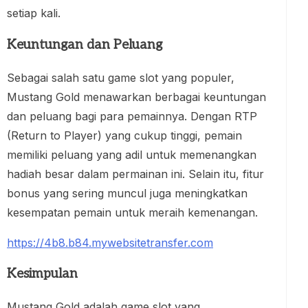
setiap kali.
Keuntungan dan Peluang
Sebagai salah satu game slot yang populer,
Mustang Gold menawarkan berbagai keuntungan
dan peluang bagi para pemainnya. Dengan RTP
(Return to Player) yang cukup tinggi, pemain
memiliki peluang yang adil untuk memenangkan
hadiah besar dalam permainan ini. Selain itu, fitur
bonus yang sering muncul juga meningkatkan
kesempatan pemain untuk meraih kemenangan.
https://4b8.b84.mywebsitetransfer.com
Kesimpulan
Mustang Gold adalah game slot yang