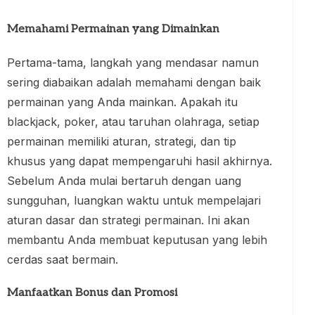
Memahami Permainan yang Dimainkan
Pertama-tama, langkah yang mendasar namun
sering diabaikan adalah memahami dengan baik
permainan yang Anda mainkan. Apakah itu
blackjack, poker, atau taruhan olahraga, setiap
permainan memiliki aturan, strategi, dan tip
khusus yang dapat mempengaruhi hasil akhirnya.
Sebelum Anda mulai bertaruh dengan uang
sungguhan, luangkan waktu untuk mempelajari
aturan dasar dan strategi permainan. Ini akan
membantu Anda membuat keputusan yang lebih
cerdas saat bermain.
Manfaatkan Bonus dan Promosi