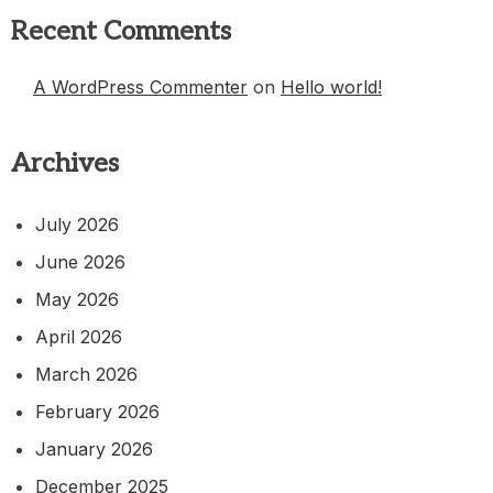
Recent Comments
A WordPress Commenter
on
Hello world!
Archives
July 2026
June 2026
May 2026
April 2026
March 2026
February 2026
January 2026
December 2025