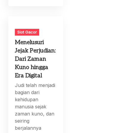
Slot Gacor
Menelusuri
Jejak Perjudian:
Dari Zaman
Kuno hingga
Era Digital
Judi telah menjadi
bagian dari
kehidupan
manusia sejak
zaman kuno, dan
seiring
berjalannya