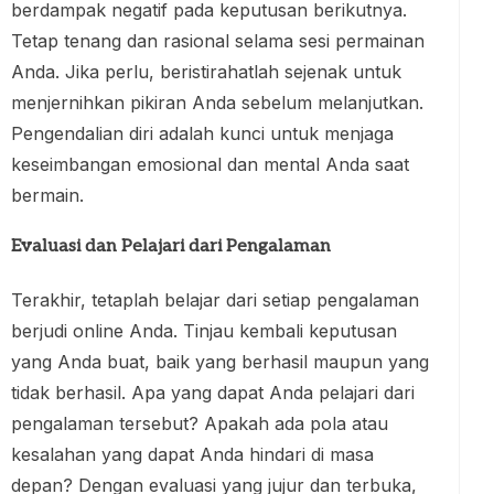
berdampak negatif pada keputusan berikutnya.
Tetap tenang dan rasional selama sesi permainan
Anda. Jika perlu, beristirahatlah sejenak untuk
menjernihkan pikiran Anda sebelum melanjutkan.
Pengendalian diri adalah kunci untuk menjaga
keseimbangan emosional dan mental Anda saat
bermain.
Evaluasi dan Pelajari dari Pengalaman
Terakhir, tetaplah belajar dari setiap pengalaman
berjudi online Anda. Tinjau kembali keputusan
yang Anda buat, baik yang berhasil maupun yang
tidak berhasil. Apa yang dapat Anda pelajari dari
pengalaman tersebut? Apakah ada pola atau
kesalahan yang dapat Anda hindari di masa
depan? Dengan evaluasi yang jujur dan terbuka,