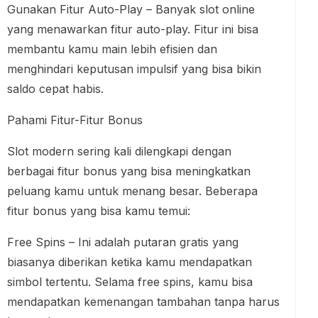
Gunakan Fitur Auto-Play – Banyak slot online
yang menawarkan fitur auto-play. Fitur ini bisa
membantu kamu main lebih efisien dan
menghindari keputusan impulsif yang bisa bikin
saldo cepat habis.
Pahami Fitur-Fitur Bonus
Slot modern sering kali dilengkapi dengan
berbagai fitur bonus yang bisa meningkatkan
peluang kamu untuk menang besar. Beberapa
fitur bonus yang bisa kamu temui:
Free Spins – Ini adalah putaran gratis yang
biasanya diberikan ketika kamu mendapatkan
simbol tertentu. Selama free spins, kamu bisa
mendapatkan kemenangan tambahan tanpa harus