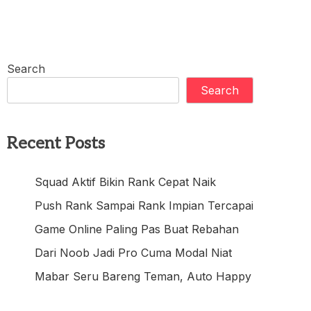
Search
Search
Recent Posts
Squad Aktif Bikin Rank Cepat Naik
Push Rank Sampai Rank Impian Tercapai
Game Online Paling Pas Buat Rebahan
Dari Noob Jadi Pro Cuma Modal Niat
Mabar Seru Bareng Teman, Auto Happy