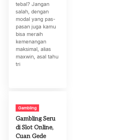
tebal? Jangan
salah, dengan
modal yang pas-
pasan juga kamu
bisa meraih
kemenangan
maksimal, alias
maxwin, asal tahu
tri
Gambling
Gambling Seru
di Slot Online,
Cuan Gede