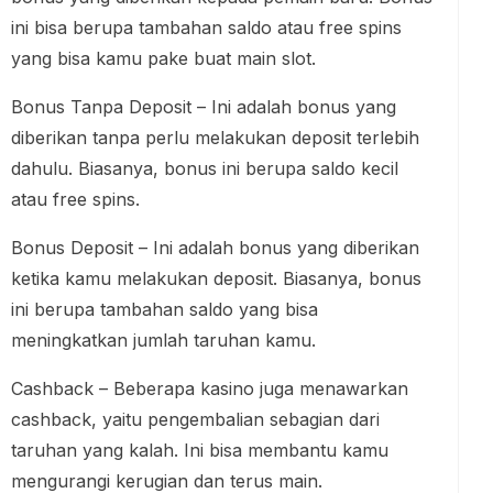
ini bisa berupa tambahan saldo atau free spins
yang bisa kamu pake buat main slot.
Bonus Tanpa Deposit – Ini adalah bonus yang
diberikan tanpa perlu melakukan deposit terlebih
dahulu. Biasanya, bonus ini berupa saldo kecil
atau free spins.
Bonus Deposit – Ini adalah bonus yang diberikan
ketika kamu melakukan deposit. Biasanya, bonus
ini berupa tambahan saldo yang bisa
meningkatkan jumlah taruhan kamu.
Cashback – Beberapa kasino juga menawarkan
cashback, yaitu pengembalian sebagian dari
taruhan yang kalah. Ini bisa membantu kamu
mengurangi kerugian dan terus main.