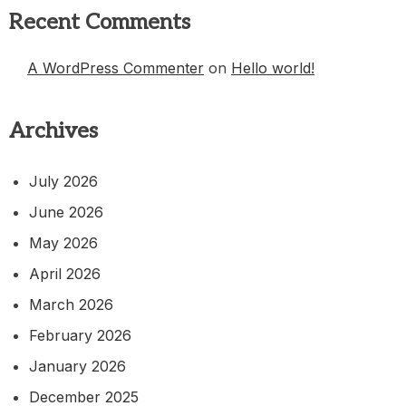
Recent Comments
A WordPress Commenter
on
Hello world!
Archives
July 2026
June 2026
May 2026
April 2026
March 2026
February 2026
January 2026
December 2025