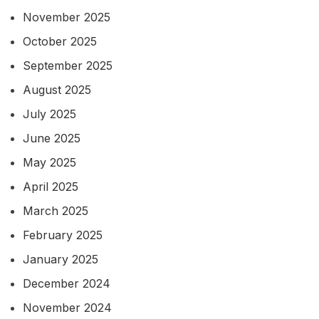
November 2025
October 2025
September 2025
August 2025
July 2025
June 2025
May 2025
April 2025
March 2025
February 2025
January 2025
December 2024
November 2024