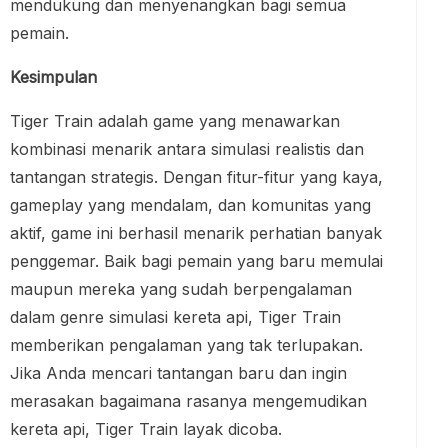
mendukung dan menyenangkan bagi semua
pemain.
Kesimpulan
Tiger Train adalah game yang menawarkan
kombinasi menarik antara simulasi realistis dan
tantangan strategis. Dengan fitur-fitur yang kaya,
gameplay yang mendalam, dan komunitas yang
aktif, game ini berhasil menarik perhatian banyak
penggemar. Baik bagi pemain yang baru memulai
maupun mereka yang sudah berpengalaman
dalam genre simulasi kereta api, Tiger Train
memberikan pengalaman yang tak terlupakan.
Jika Anda mencari tantangan baru dan ingin
merasakan bagaimana rasanya mengemudikan
kereta api, Tiger Train layak dicoba.