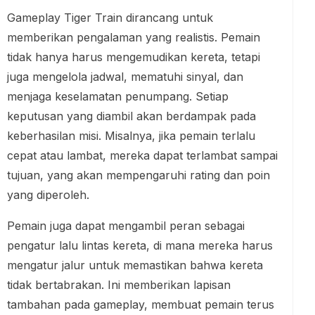
Gameplay Tiger Train dirancang untuk
memberikan pengalaman yang realistis. Pemain
tidak hanya harus mengemudikan kereta, tetapi
juga mengelola jadwal, mematuhi sinyal, dan
menjaga keselamatan penumpang. Setiap
keputusan yang diambil akan berdampak pada
keberhasilan misi. Misalnya, jika pemain terlalu
cepat atau lambat, mereka dapat terlambat sampai
tujuan, yang akan mempengaruhi rating dan poin
yang diperoleh.
Pemain juga dapat mengambil peran sebagai
pengatur lalu lintas kereta, di mana mereka harus
mengatur jalur untuk memastikan bahwa kereta
tidak bertabrakan. Ini memberikan lapisan
tambahan pada gameplay, membuat pemain terus