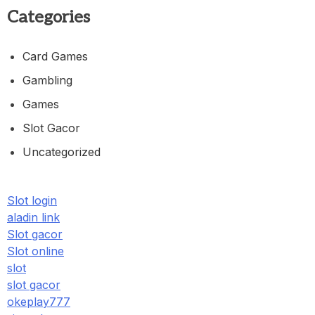
Categories
Card Games
Gambling
Games
Slot Gacor
Uncategorized
Slot login
aladin link
Slot gacor
Slot online
slot
slot gacor
okeplay777