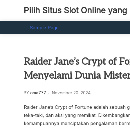
Skip
Pilih Situs Slot Online ya
to
content
Sample Page
Raider Jane’s Crypt of F
Menyelami Dunia Mister
BY
oma777
November 20, 2024
Raider Jane’s Crypt of Fortune adalah sebuah
teka-teki, dan aksi yang memikat. Dikembangkan
kemampuannya menciptakan pengalaman bermain