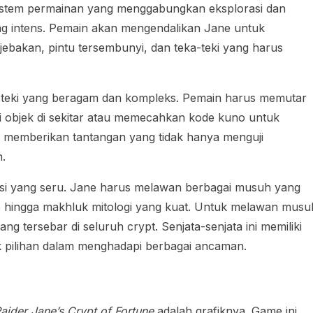
sistem permainan yang menggabungkan eksplorasi dan
ng intens. Pemain akan mengendalikan Jane untuk
ebakan, pintu tersembunyi, dan teka-teki yang harus
eka-teki yang beragam dan kompleks. Pemain harus memutar
si objek di sekitar atau memecahkan kode kuno untuk
ni memberikan tantangan yang tidak hanya menguji
n.
aksi yang seru. Jane harus melawan berbagai musuh yang
e hingga makhluk mitologi yang kuat. Untuk melawan musu
 tersebar di seluruh crypt. Senjata-senjata ini memiliki
 pilihan dalam menghadapi berbagai ancaman.
aider Jane’s Crypt of Fortune
adalah grafiknya. Game ini