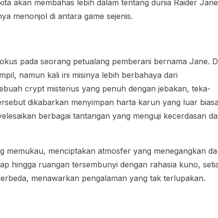
, kita akan membahas lebih dalam tentang dunia Raider Jane
 menonjol di antara game sejenis.
okus pada seorang petualang pemberani bernama Jane. D
il, namun kali ini misinya lebih berbahaya dari
ebuah crypt misterius yang penuh dengan jebakan, teka-
ersebut dikabarkan menyimpan harta karun yang luar biasa
elesaikan berbagai tantangan yang menguji kecerdasan d
 yang memukau, menciptakan atmosfer yang menegangkan da
lap hingga ruangan tersembunyi dengan rahasia kuno, seti
ang berbeda, menawarkan pengalaman yang tak terlupakan.