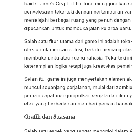
Raider Jane’s Crypt of Fortune menggunakan 
penyelesaian teka-teki dengan pertempuran ya
menjelajahi berbagai ruang yang penuh dengan j
dipecahkan untuk membuka jalan ke area baru.
Salah satu fitur utama dari game ini adalah t
otak untuk mencari solusi, baik itu memanipula
membuka pintu atau ruang rahasia. Teka-teki i
keterampilan logika tetapi juga kreativitas pemai
Selain itu, game ini juga menyertakan elemen 
muncul sepanjang perjalanan, mulai dari zombi
pemain dapat mengumpulkan senjata dan item yang
efek yang berbeda dan memberi pemain banyak
Grafik dan Suasana
Salah satu aspek yang sangat menonjol dalam
R