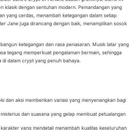
n klasik dengan sentuhan modern. Pemandangan yang
yaan yang cerdas, menambah ketegangan dalam setiap
kter Jane juga dirancang dengan baik, menampilkan sosok
embangun ketegangan dan rasa penasaran. Musik latar yang
asa tegang memperkuat pengalaman bermain, sehingga
 di dalam crypt yang penuh bahaya.
eki dan aksi memberikan variasi yang menyenangkan bagi
misterius dan suasana yang gelap membuat petualangan
 karakter yang mendetail menambah kualitas keseluruhan