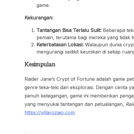
game.
Kekurangan:
Tantangan Bisa Terlalu Sulit:
Beberapa teka
pemain, terutama bagi mereka yang tidak t
Keterbatasan Lokasi:
Walaupun dunia crypt s
mengurangi sedikit keunikan di setiap ruan
Kesimpulan
Raider Jane’s Crypt of Fortune adalah game pe
genre teka-teki dan eksplorasi. Dengan cerita 
penuh ketegangan, game ini memberikan pengal
yang menyukai tantangan dan petualangan,
Rai
https://villarozajo.com