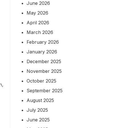
June 2026
May 2026
April 2026
March 2026
February 2026
January 2026
December 2025
November 2025
October 2025
h,
September 2025
August 2025
July 2025
June 2025