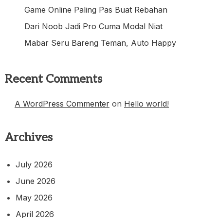
Game Online Paling Pas Buat Rebahan
Dari Noob Jadi Pro Cuma Modal Niat
Mabar Seru Bareng Teman, Auto Happy
Recent Comments
A WordPress Commenter
on
Hello world!
Archives
July 2026
June 2026
May 2026
April 2026