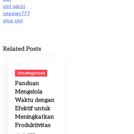
slot gacor
okeplay777
situs slot
Related Posts
Uncategorized
Panduan
Mengelola
Waktu dengan
Efektif untuk
Meningkatkan
Produktivitas