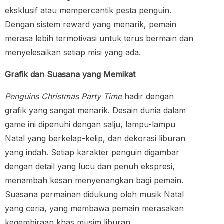
eksklusif atau mempercantik pesta penguin.
Dengan sistem reward yang menarik, pemain
merasa lebih termotivasi untuk terus bermain dan
menyelesaikan setiap misi yang ada.
Grafik dan Suasana yang Memikat
Penguins Christmas Party Time
hadir dengan
grafik yang sangat menarik. Desain dunia dalam
game ini dipenuhi dengan salju, lampu-lampu
Natal yang berkelap-kelip, dan dekorasi liburan
yang indah. Setiap karakter penguin digambar
dengan detail yang lucu dan penuh ekspresi,
menambah kesan menyenangkan bagi pemain.
Suasana permainan didukung oleh musik Natal
yang ceria, yang membawa pemain merasakan
kegembiraan khas musim liburan.