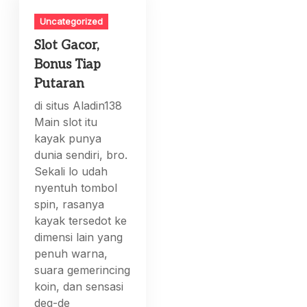
Uncategorized
Slot Gacor,
Bonus Tiap
Putaran
di situs Aladin138
Main slot itu
kayak punya
dunia sendiri, bro.
Sekali lo udah
nyentuh tombol
spin, rasanya
kayak tersedot ke
dimensi lain yang
penuh warna,
suara gemerincing
koin, dan sensasi
deg-de