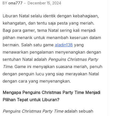
BY
oma777
December 15, 2024
Liburan Natal selalu identik dengan kebahagiaan,
kehangatan, dan tentu saja pesta yang meriah.
Bagi para gamer, tema Natal sering kali menjadi
pilihan menarik untuk menambah keseruan dalam
bermain. Salah satu game
aladin138
yang
menawarkan pengalaman menyenangkan dengan
sentuhan Natal adalah
Penguins Christmas Party
Time
. Game ini menyajikan suasana meriah, penuh
dengan penguin lucu yang siap merayakan Natal
dengan cara yang menyenangkan.
Mengapa Penguins Christmas Party Time Menjadi
Pilihan Tepat untuk Liburan?
Penguins Christmas Party Time
adalah sebuah