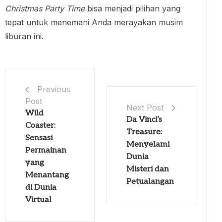
Christmas Party Time
bisa menjadi pilihan yang
tepat untuk menemani Anda merayakan musim
liburan ini.
Previous
Post
Next Post
Wild
Da Vinci’s
Coaster:
Treasure:
Sensasi
Menyelami
Permainan
Dunia
yang
Misteri dan
Menantang
Petualangan
di Dunia
Virtual