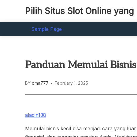
Skip
Pilih Situs Slot Online ya
to
content
Sample Page
Panduan Memulai Bisnis 
BY
oma777
February 1, 2025
aladin138
Memulai bisnis kecil bisa menjadi cara yang lua
finansial, dan mengejar passion Anda. Meskipun