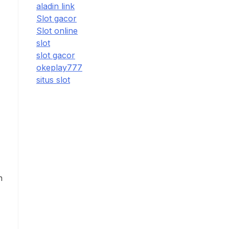
aladin link
Slot gacor
Slot online
slot
slot gacor
okeplay777
situs slot
n