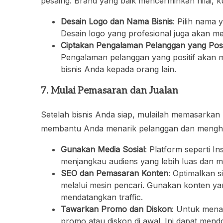
pesaing. Brand yang baik mencerminkan nilai, k
Desain Logo dan Nama Bisnis
: Pilih nama
Desain logo yang profesional juga akan me
Ciptakan Pengalaman Pelanggan yang Posi
Pengalaman pelanggan yang positif akan
bisnis Anda kepada orang lain.
7. Mulai Pemasaran dan Jualan
Setelah bisnis Anda siap, mulailah memasarkan
membantu Anda menarik pelanggan dan menghas
Gunakan Media Sosial
: Platform seperti 
menjangkau audiens yang lebih luas dan 
SEO dan Pemasaran Konten
: Optimalkan 
melalui mesin pencari. Gunakan konten yang
mendatangkan traffic.
Tawarkan Promo dan Diskon
: Untuk mena
promo atau diskon di awal. Ini dapat me