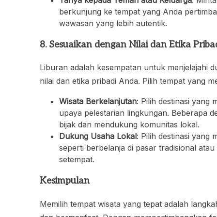
berkunjung ke tempat yang Anda pertimb
wawasan yang lebih autentik.
8. Sesuaikan dengan Nilai dan Etika Priba
Liburan adalah kesempatan untuk menjelajahi dun
nilai dan etika pribadi Anda. Pilih tempat yang
Wisata Berkelanjutan
: Pilih destinasi yan
upaya pelestarian lingkungan. Beberapa d
bijak dan mendukung komunitas lokal.
Dukung Usaha Lokal
: Pilih destinasi ya
seperti berbelanja di pasar tradisional at
setempat.
Kesimpulan
Memilih tempat wisata yang tepat adalah lang