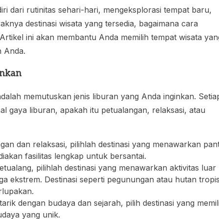
 dari rutinitas sehari-hari, mengeksplorasi tempat baru,
nya destinasi wisata yang tersedia, bagaimana cara
 Artikel ini akan membantu Anda memilih tempat wisata yan
n Anda.
inkan
dalah memutuskan jenis liburan yang Anda inginkan. Setia
l gaya liburan, apakah itu petualangan, relaksasi, atau
gan dan relaksasi, pilihlah destinasi yang menawarkan pant
akan fasilitas lengkap untuk bersantai.
tualang, pilihlah destinasi yang menawarkan aktivitas luar
raga ekstrem. Destinasi seperti pegunungan atau hutan tropi
rlupakan.
rtarik dengan budaya dan sejarah, pilih destinasi yang memili
udaya yang unik.