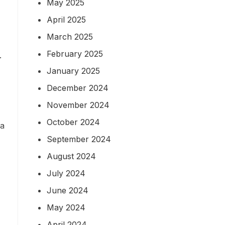
May 2025
April 2025
March 2025
February 2025
.
January 2025
December 2024
November 2024
October 2024
ra
September 2024
August 2024
July 2024
June 2024
May 2024
April 2024