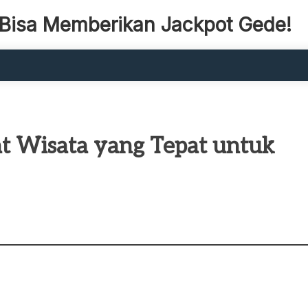
ng Bisa Memberikan Jackpot Gede!
 Wisata yang Tepat untuk