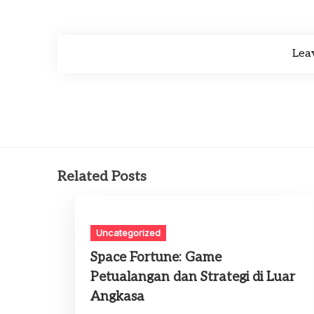
Lea
Related Posts
Uncategorized
Space Fortune: Game
Petualangan dan Strategi di Luar
Angkasa