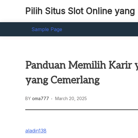
Skip
Pilih Situs Slot Online ya
to
content
Sample Page
Panduan Memilih Karir 
yang Cemerlang
BY
oma777
March 20, 2025
aladin138