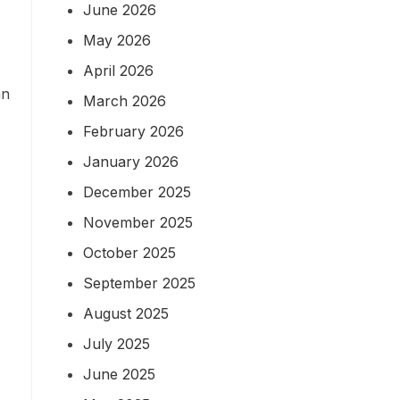
June 2026
May 2026
April 2026
an
March 2026
February 2026
January 2026
December 2025
November 2025
October 2025
September 2025
August 2025
July 2025
June 2025