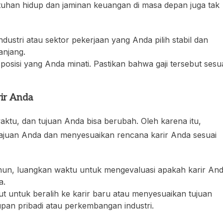
uhan hidup dan jaminan keuangan di masa depan juga tak
dustri atau sektor pekerjaan yang Anda pilih stabil dan
anjang.
uk posisi yang Anda minati. Pastikan bahwa gaji tersebut sesu
rir Anda
ktu, dan tujuan Anda bisa berubah. Oleh karena itu,
majuan Anda dan menyesuaikan rencana karir Anda sesuai
ahun, luangkan waktu untuk mengevaluasi apakah karir An
a.
ut untuk beralih ke karir baru atau menyesuaikan tujuan
pan pribadi atau perkembangan industri.