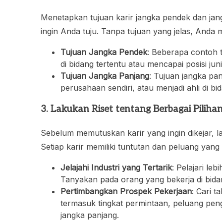
Menetapkan tujuan karir jangka pendek dan j
ingin Anda tuju. Tanpa tujuan yang jelas, Anda
Tujuan Jangka Pendek
: Beberapa contoh 
di bidang tertentu atau mencapai posisi jun
Tujuan Jangka Panjang
: Tujuan jangka pa
perusahaan sendiri, atau menjadi ahli di bid
3. Lakukan Riset tentang Berbagai Pilihan
Sebelum memutuskan karir yang ingin dikejar, l
Setiap karir memiliki tuntutan dan peluang yang
Jelajahi Industri yang Tertarik
: Pelajari le
Tanyakan pada orang yang bekerja di bid
Pertimbangkan Prospek Pekerjaan
: Cari t
termasuk tingkat permintaan, peluang p
jangka panjang.