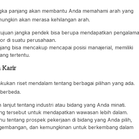
angka panjang akan membantu Anda memahami arah yang
 mungkin akan merasa kehilangan arah.
tujuan jangka pendek bisa berupa mendapatkan pengalam
ior di suatu perusahaan.
njang bisa mencakup mencapai posisi manajerial, memiliki
ang tertentu.
 Karir
akukan riset mendalam tentang berbagai pilihan yang ada.
 berbeda.
bih lanjut tentang industri atau bidang yang Anda minati.
ang tersebut untuk mendapatkan wawasan lebih dalam.
ahu tentang prospek pekerjaan di bidang yang Anda pilih,
engembangan, dan kemungkinan untuk berkembang dalam