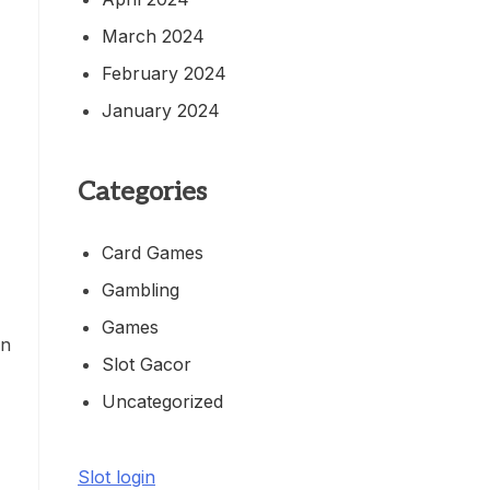
March 2024
February 2024
January 2024
Categories
Card Games
Gambling
Games
an
Slot Gacor
Uncategorized
Slot login