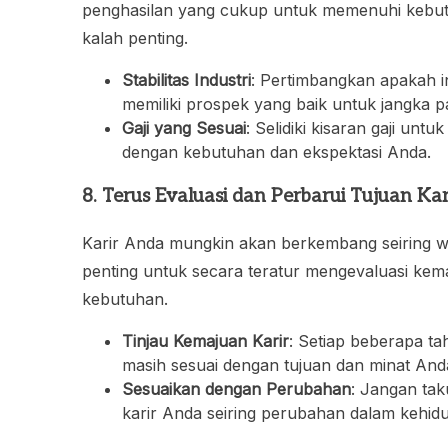
penghasilan yang cukup untuk memenuhi kebut
kalah penting.
Stabilitas Industri
: Pertimbangkan apakah in
memiliki prospek yang baik untuk jangka p
Gaji yang Sesuai
: Selidiki kisaran gaji unt
dengan kebutuhan dan ekspektasi Anda.
8. Terus Evaluasi dan Perbarui Tujuan Ka
Karir Anda mungkin akan berkembang seiring wa
penting untuk secara teratur mengevaluasi ke
kebutuhan.
Tinjau Kemajuan Karir
: Setiap beberapa t
masih sesuai dengan tujuan dan minat And
Sesuaikan dengan Perubahan
: Jangan tak
karir Anda seiring perubahan dalam kehidu