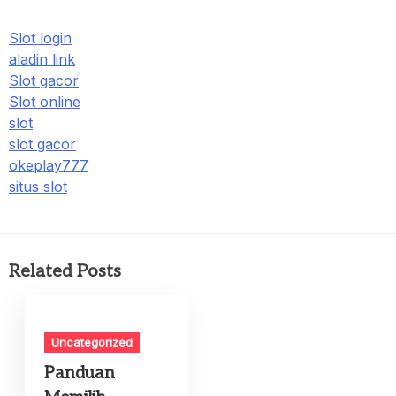
Slot login
aladin link
Slot gacor
Slot online
slot
slot gacor
okeplay777
situs slot
Related Posts
Uncategorized
Panduan