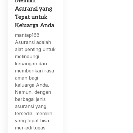
Memilih
Asuransi yang
Tepat untuk
Keluarga Anda
mantap168
Asuransi adalah
alat penting untuk
melindungi
keuangan dan
memberikan rasa
aman bagi
keluarga Anda.
Namun, dengan
berbagai jenis
asuransi yang
tersedia, memilih
yang tepat bisa
menjadi tugas