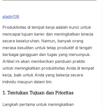
aladin138
Produktivitas di tempat kerja adalah kunci untuk
mencapai tujuan karier dan meningkatkan kinerja
secara keseluruhan. Namun, banyak orang
merasa kesulitan untuk tetap produktif di tengah
berbagai gangguan dan tugas yang menumpuk.
Artikel ini akan memberikan panduan praktis
untuk meningkatkan produktivitas Anda di tempat
kerja, baik untuk Anda yang bekerja secara
individu maupun dalam tim.
1. Tentukan Tujuan dan Prioritas
Langkah pertama untuk meningkatkan