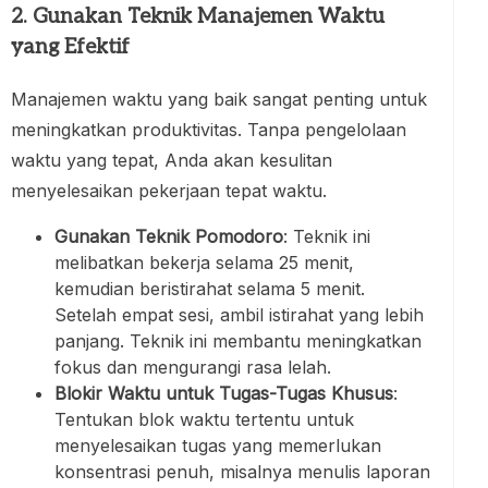
2. Gunakan Teknik Manajemen Waktu
yang Efektif
Manajemen waktu yang baik sangat penting untuk
meningkatkan produktivitas. Tanpa pengelolaan
waktu yang tepat, Anda akan kesulitan
menyelesaikan pekerjaan tepat waktu.
Gunakan Teknik Pomodoro
: Teknik ini
melibatkan bekerja selama 25 menit,
kemudian beristirahat selama 5 menit.
Setelah empat sesi, ambil istirahat yang lebih
panjang. Teknik ini membantu meningkatkan
fokus dan mengurangi rasa lelah.
Blokir Waktu untuk Tugas-Tugas Khusus
:
Tentukan blok waktu tertentu untuk
menyelesaikan tugas yang memerlukan
konsentrasi penuh, misalnya menulis laporan