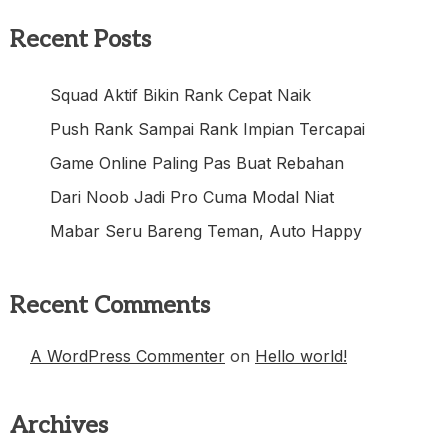
Recent Posts
Squad Aktif Bikin Rank Cepat Naik
Push Rank Sampai Rank Impian Tercapai
Game Online Paling Pas Buat Rebahan
Dari Noob Jadi Pro Cuma Modal Niat
Mabar Seru Bareng Teman, Auto Happy
Recent Comments
A WordPress Commenter
on
Hello world!
Archives