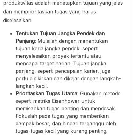
produktivitas adalah menetapkan tujuan yang jelas
dan memprioritaskan tugas yang harus
diselesaikan.
Tentukan Tujuan Jangka Pendek dan
Panjang
: Mulailah dengan menentukan
tujuan kerja jangka pendek, seperti
menyelesaikan proyek tertentu atau
mencapai target harian. Tujuan jangka
panjang, seperti pencapaian karier, juga
perlu dipikirkan dan dikejar dengan langkah-
langkah kecil.
Prioritaskan Tugas Utama
: Gunakan metode
seperti matriks Eisenhower untuk
memisahkan tugas penting dan mendesak.
Fokuslah pada tugas yang memberikan
dampak besar, dan hindari terganggu oleh
tugas-tugas kecil yang kurang penting.