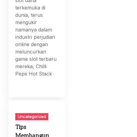
slot dana
terkemuka di
dunia, terus
mengukir
namanya dalam
industri perjudian
online dengan
meluncurkan
game slot terbaru
mereka, Chilli
Pepe Hot Stack
Uncategorized
Tips
Membangun