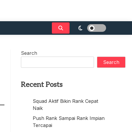
Search
Search
Recent Posts
Squad Aktif Bikin Rank Cepat
Naik
Push Rank Sampai Rank Impian
Tercapai