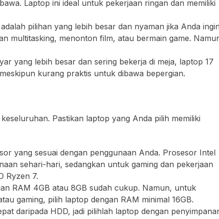
awa. Laptop ini ideal untuk pekerjaan ringan dan memiliki
i adalah pilihan yang lebih besar dan nyaman jika Anda ingi
aan multitasking, menonton film, atau bermain game. Namu
r yang lebih besar dan sering bekerja di meja, laptop 17
meskipun kurang praktis untuk dibawa bepergian.
keseluruhan. Pastikan laptop yang Anda pilih memiliki
sesor yang sesuai dengan penggunaan Anda. Prosesor Intel
naan sehari-hari, sedangkan untuk gaming dan pekerjaan
MD Ryzen 7.
engan RAM 4GB atau 8GB sudah cukup. Namun, untuk
s atau gaming, pilih laptop dengan RAM minimal 16GB.
epat daripada HDD, jadi pilihlah laptop dengan penyimpana