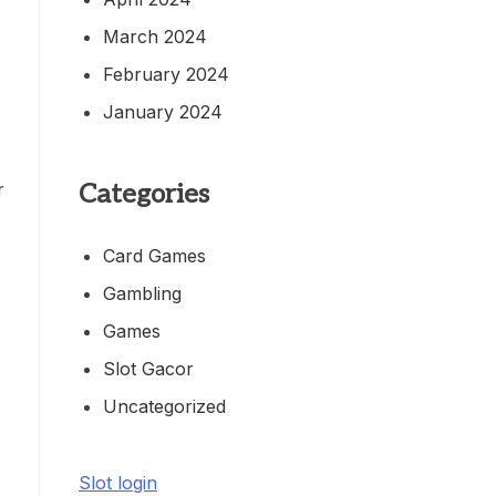
March 2024
February 2024
January 2024
Categories
r
Card Games
Gambling
Games
Slot Gacor
Uncategorized
Slot login