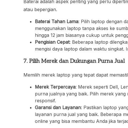
Baterai adalah aspek penting yang perlu diperti
atau bepergian.
Baterai Tahan Lama
: Pilih laptop dengan d
menggunakan laptop tanpa akses ke sumber 
hingga 12 jam biasanya cukup untuk pengg
Pengisian Cepat
: Beberapa laptop dilengk
mengisi daya laptop dalam waktu singkat. I
7. Pilih Merek dan Dukungan Purna Jual
Memilih merek laptop yang tepat dapat memasti
Merek Terpercaya
: Merek seperti Dell, L
purna jualnya yang baik. Pilih merek yang
responsif.
Garansi dan Layanan
: Pastikan laptop yan
layanan purna jual yang baik. Beberapa 
online yang bisa membantu Anda jika terja