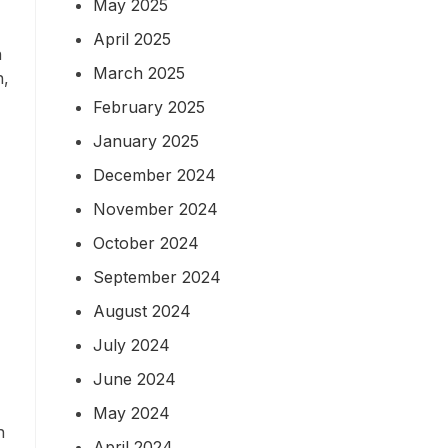
May 2025
April 2025
n
March 2025
n,
February 2025
January 2025
December 2024
November 2024
October 2024
September 2024
August 2024
July 2024
June 2024
May 2024
n
April 2024