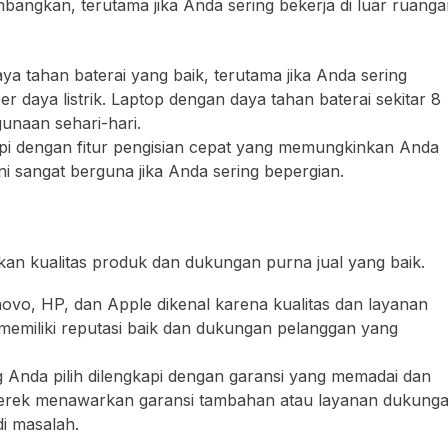
mbangkan, terutama jika Anda sering bekerja di luar ruang
aya tahan baterai yang baik, terutama jika Anda sering
daya listrik. Laptop dengan daya tahan baterai sekitar 8
unaan sehari-hari.
api dengan fitur pengisian cepat yang memungkinkan Anda
ni sangat berguna jika Anda sering bepergian.
kan kualitas produk dan dukungan purna jual yang baik.
enovo, HP, dan Apple dikenal karena kualitas dan layanan
 memiliki reputasi baik dan dukungan pelanggan yang
g Anda pilih dilengkapi dengan garansi yang memadai dan
merek menawarkan garansi tambahan atau layanan dukung
di masalah.