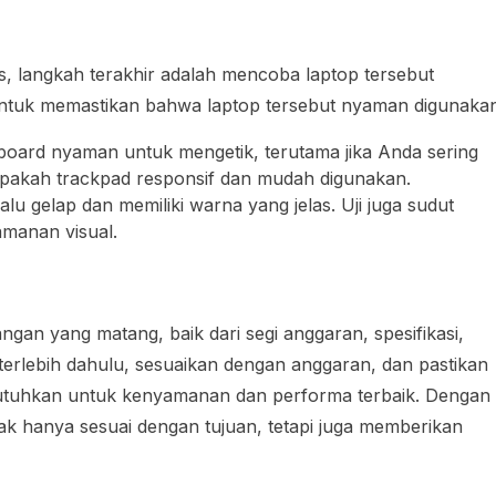
, langkah terakhir adalah mencoba laptop tersebut
untuk memastikan bahwa laptop tersebut nyaman digunakan
yboard nyaman untuk mengetik, terutama jika Anda sering
apakah trackpad responsif dan mudah digunakan.
rlalu gelap dan memiliki warna yang jelas. Uji juga sudut
manan visual.
gan yang matang, baik dari segi anggaran, spesifikasi,
erlebih dahulu, sesuaikan dengan anggaran, dan pastikan
butuhkan untuk kenyamanan dan performa terbaik. Dengan
ak hanya sesuai dengan tujuan, tetapi juga memberikan