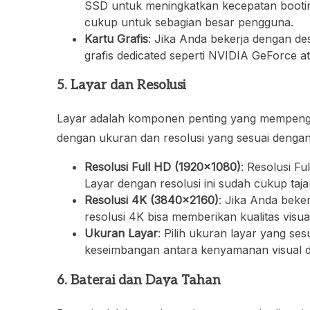
SSD untuk meningkatkan kecepatan bootin
cukup untuk sebagian besar pengguna.
Kartu Grafis
: Jika Anda bekerja dengan des
grafis dedicated seperti NVIDIA GeForce 
5. Layar dan Resolusi
Layar adalah komponen penting yang mempenga
dengan ukuran dan resolusi yang sesuai denga
Resolusi Full HD (1920×1080)
: Resolusi F
Layar dengan resolusi ini sudah cukup ta
Resolusi 4K (3840×2160)
: Jika Anda beker
resolusi 4K bisa memberikan kualitas visual 
Ukuran Layar
: Pilih ukuran layar yang se
keseimbangan antara kenyamanan visual da
6. Baterai dan Daya Tahan