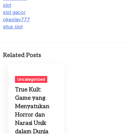
slot
slot gacor
okeplay777
situs slot
Related Posts
Uncategorized
True Kult:
Game yang
Menyatukan
Horror dan
Narasi Unik
dalam Dunia