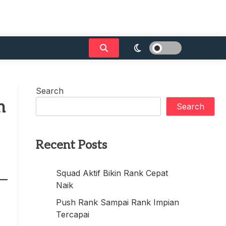
Search
n
Search
Recent Posts
Squad Aktif Bikin Rank Cepat
Naik
Push Rank Sampai Rank Impian
Tercapai