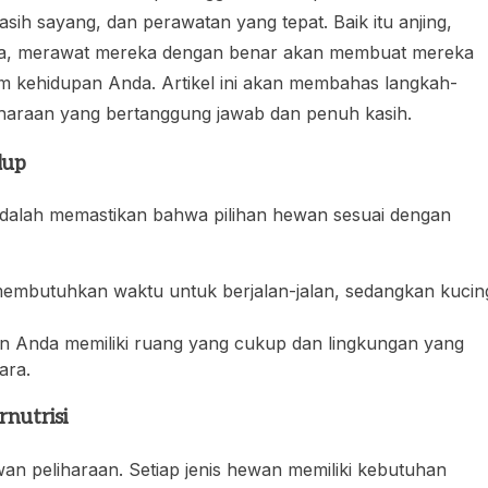
ih sayang, dan perawatan yang tepat. Baik itu anjing,
nnya, merawat mereka dengan benar akan membuat mereka
am kehidupan Anda. Artikel ini akan membahas langkah-
iharaan yang bertanggung jawab dan penuh kasih.
dup
alah memastikan bahwa pilihan hewan sesuai dengan
 membutuhkan waktu untuk berjalan-jalan, sedangkan kucin
kan Anda memiliki ruang yang cukup dan lingkungan yang
ara.
nutrisi
an peliharaan. Setiap jenis hewan memiliki kebutuhan