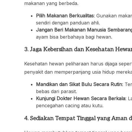
makanan yang berbeda.
Pilih Makanan Berkualitas
: Gunakan makan
sendiri dengan panduan ahli.
Jangan Beri Makanan Manusia Sembaran
ayam bisa berbahaya bagi hewan.
3. Jaga Kebersihan dan Kesehatan Hewa
Kesehatan hewan peliharaan harus dijaga seper
penyakit dan memperpanjang usia hidup mereka
Mandikan dan Sikat Bulu Secara Rutin
: Te
bebas dari parasit.
Kunjungi Dokter Hewan Secara Berkala
: 
pencegahan cacing atau kutu.
4. Sediakan Tempat Tinggal yang Aman