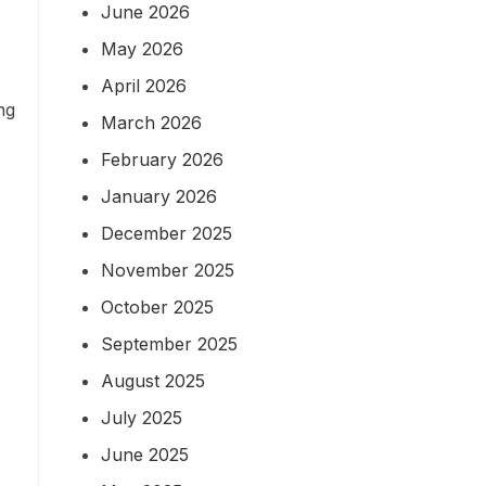
June 2026
May 2026
April 2026
ng
March 2026
February 2026
January 2026
December 2025
November 2025
October 2025
September 2025
August 2025
July 2025
June 2025