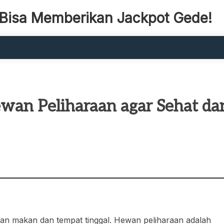
ng Bisa Memberikan Jackpot Gede!
an Peliharaan agar Sehat da
n makan dan tempat tinggal. Hewan peliharaan adalah