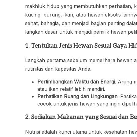
makhluk hidup yang membutuhkan perhatian, kas
kucing, burung, ikan, atau hewan eksotis lai
sehat, bahagia, dan menjadi bagian penting dal
langkah dasar untuk menjadi pemilik hewan pel
1. Tentukan Jenis Hewan Sesuai Gaya Hi
Langkah pertama sebelum memelihara hewan ad
rutinitas dan kapasitas Anda.
Pertimbangkan Waktu dan Energi
: Anjing
atau ikan relatif lebih mandiri.
Perhatikan Ruang dan Lingkungan
: Pasti
cocok untuk jenis hewan yang ingin dipelih
2. Sediakan Makanan yang Sesuai dan Ber
Nutrisi adalah kunci utama untuk kesehatan hew