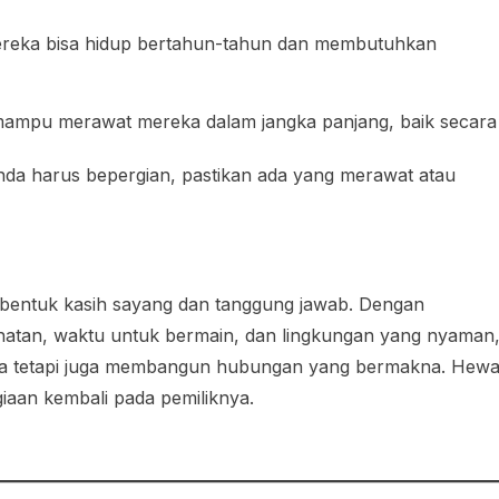
ereka bisa hidup bertahun-tahun dan membutuhkan
mampu merawat mereka dalam jangka panjang, baik secara
Anda harus bepergian, pastikan ada yang merawat atau
bentuk kasih sayang dan tanggung jawab. Dengan
ehatan, waktu untuk bermain, dan lingkungan yang nyaman
ka tetapi juga membangun hubungan yang bermakna. Hew
iaan kembali pada pemiliknya.