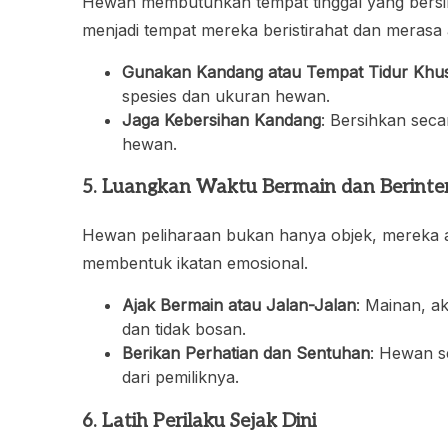
Hewan membutuhkan tempat tinggal yang bersih
menjadi tempat mereka beristirahat dan merasa
Gunakan Kandang atau Tempat Tidur Khu
spesies dan ukuran hewan.
Jaga Kebersihan Kandang
: Bersihkan sec
hewan.
5. Luangkan Waktu Bermain dan Berinter
Hewan peliharaan bukan hanya objek, mereka ad
membentuk ikatan emosional.
Ajak Bermain atau Jalan-Jalan
: Mainan, ak
dan tidak bosan.
Berikan Perhatian dan Sentuhan
: Hewan s
dari pemiliknya.
6. Latih Perilaku Sejak Dini