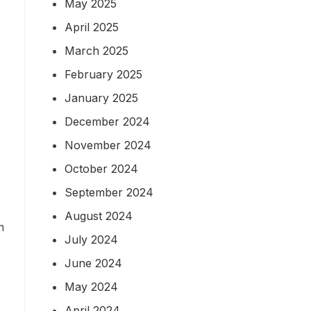
May 2025
April 2025
March 2025
February 2025
January 2025
December 2024
November 2024
October 2024
September 2024
August 2024
n
July 2024
June 2024
May 2024
April 2024