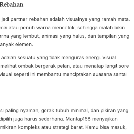
 Rebahan
jadi partner rebahan adalah visualnya yang ramah mata.
 ramai atau penuh warna mencolok, sehingga malah bikin
arna yang lembut, animasi yang halus, dan tampilan yang
banyak elemen.
 adalah sesuatu yang tidak menguras energi. Visual
elihat ombak bergerak pelan, atau menatap langit sore
visual seperti ini membantu menciptakan suasana santai
si paling nyaman, gerak tubuh minimal, dan pikiran yang
g dipilih juga harus sederhana. Mantap168 menyajikan
ikiran kompleks atau strategi berat. Kamu bisa masuk,