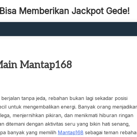
ng Bisa Memberikan Jackpot Gede!
Main Mantap168
erjalan tanpa jeda, rebahan bukan lagi sekadar posisi
kecil untuk mengembalikan energi. Banyak orang menjadika
ga, menjernihkan pikiran, dan menikmati hiburan ringan
n ditemani dengan aktivitas seru yang bikin hati senang,
gapa banyak yang memilih
Mantap168
sebagai teman rebaha