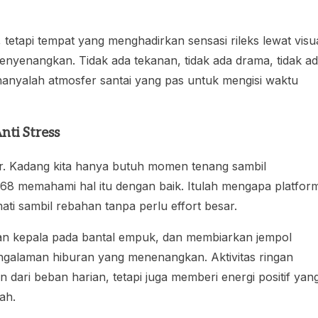
tetapi tempat yang menghadirkan sensasi rileks lewat visu
yenangkan. Tidak ada tekanan, tidak ada drama, tidak a
hanyalah atmosfer santai yang pas untuk mengisi waktu
ti Stress
ur. Kadang kita hanya butuh momen tenang sambil
68 memahami hal itu dengan baik. Itulah mengapa platfor
mati sambil rebahan tanpa perlu effort besar.
 kepala pada bantal empuk, dan membiarkan jempol
ngalaman hiburan yang menenangkan. Aktivitas ringan
an dari beban harian, tetapi juga memberi energi positif yan
ah.