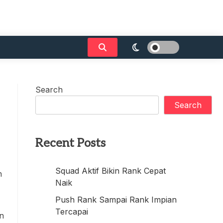
Search
Search
Recent Posts
Squad Aktif Bikin Rank Cepat
n
Naik
Push Rank Sampai Rank Impian
Tercapai
n