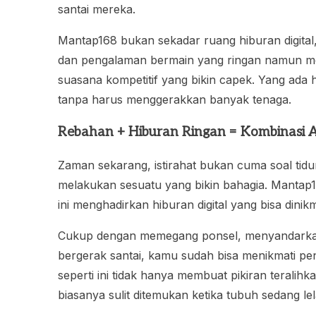
santai mereka.
Mantap168 bukan sekadar ruang hiburan digital, 
dan pengalaman bermain yang ringan namun men
suasana kompetitif yang bikin capek. Yang ada 
tanpa harus menggerakkan banyak tenaga.
Rebahan + Hiburan Ringan = Kombinasi An
Zaman sekarang, istirahat bukan cuma soal tid
melakukan sesuatu yang bikin bahagia. Mantap1
ini menghadirkan hiburan digital yang bisa dinik
Cukup dengan memegang ponsel, menyandarkan
bergerak santai, kamu sudah bisa menikmati pe
seperti ini tidak hanya membuat pikiran teralihk
biasanya sulit ditemukan ketika tubuh sedang lel