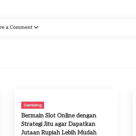
ve a Comment
Gambling
Bermain Slot Online dengan
Strategi Jitu agar Dapatkan
Jutaan Rupiah Lebih Mudah