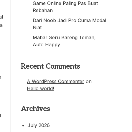
Game Online Paling Pas Buat
Rebahan
al
Dari Noob Jadi Pro Cuma Modal
da
Niat
Mabar Seru Bareng Teman,
Auto Happy
Recent Comments
m
A WordPress Commenter
on
Hello world!
Archives
g
July 2026