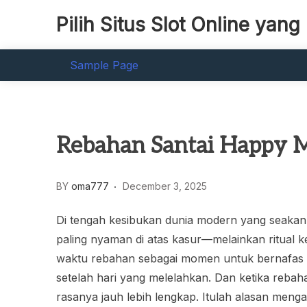
Skip
Pilih Situs Slot Online ya
to
content
Sample Page
Rebahan Santai Happy 
BY
oma777
December 3, 2025
Di tengah kesibukan dunia modern yang seakan b
paling nyaman di atas kasur—melainkan ritual 
waktu rebahan sebagai momen untuk bernafas le
setelah hari yang melelahkan. Dan ketika rebaha
rasanya jauh lebih lengkap. Itulah alasan men