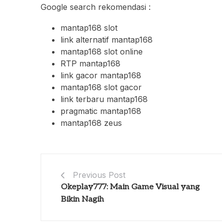
Google search rekomendasi :
mantap168 slot
link alternatif mantap168
mantap168 slot online
RTP mantap168
link gacor mantap168
mantap168 slot gacor
link terbaru mantap168
pragmatic mantap168
mantap168 zeus
Previous Post
Okeplay777: Main Game Visual yang
Bikin Nagih