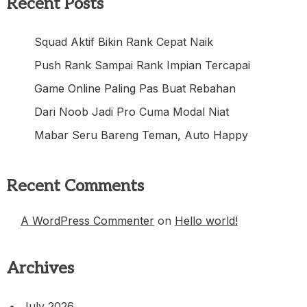
Recent Posts
Squad Aktif Bikin Rank Cepat Naik
Push Rank Sampai Rank Impian Tercapai
Game Online Paling Pas Buat Rebahan
Dari Noob Jadi Pro Cuma Modal Niat
Mabar Seru Bareng Teman, Auto Happy
Recent Comments
A WordPress Commenter
on
Hello world!
Archives
July 2026