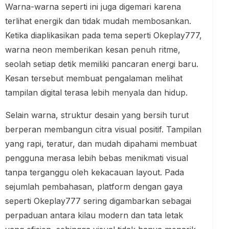
Warna-warna seperti ini juga digemari karena
terlihat energik dan tidak mudah membosankan.
Ketika diaplikasikan pada tema seperti Okeplay777,
warna neon memberikan kesan penuh ritme,
seolah setiap detik memiliki pancaran energi baru.
Kesan tersebut membuat pengalaman melihat
tampilan digital terasa lebih menyala dan hidup.
Selain warna, struktur desain yang bersih turut
berperan membangun citra visual positif. Tampilan
yang rapi, teratur, dan mudah dipahami membuat
pengguna merasa lebih bebas menikmati visual
tanpa terganggu oleh kekacauan layout. Pada
sejumlah pembahasan, platform dengan gaya
seperti Okeplay777 sering digambarkan sebagai
perpaduan antara kilau modern dan tata letak