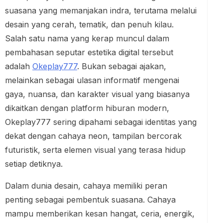
suasana yang memanjakan indra, terutama melalui
desain yang cerah, tematik, dan penuh kilau.
Salah satu nama yang kerap muncul dalam
pembahasan seputar estetika digital tersebut
adalah
Okeplay777
. Bukan sebagai ajakan,
melainkan sebagai ulasan informatif mengenai
gaya, nuansa, dan karakter visual yang biasanya
dikaitkan dengan platform hiburan modern,
Okeplay777 sering dipahami sebagai identitas yang
dekat dengan cahaya neon, tampilan bercorak
futuristik, serta elemen visual yang terasa hidup
setiap detiknya.
Dalam dunia desain, cahaya memiliki peran
penting sebagai pembentuk suasana. Cahaya
mampu memberikan kesan hangat, ceria, energik,