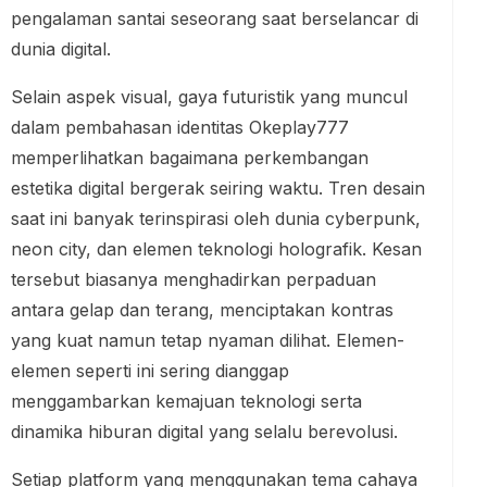
pengalaman santai seseorang saat berselancar di
dunia digital.
Selain aspek visual, gaya futuristik yang muncul
dalam pembahasan identitas Okeplay777
memperlihatkan bagaimana perkembangan
estetika digital bergerak seiring waktu. Tren desain
saat ini banyak terinspirasi oleh dunia cyberpunk,
neon city, dan elemen teknologi holografik. Kesan
tersebut biasanya menghadirkan perpaduan
antara gelap dan terang, menciptakan kontras
yang kuat namun tetap nyaman dilihat. Elemen-
elemen seperti ini sering dianggap
menggambarkan kemajuan teknologi serta
dinamika hiburan digital yang selalu berevolusi.
Setiap platform yang menggunakan tema cahaya