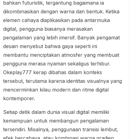
bahkan futuristik, tergantung bagaimana ia
dikombinasikan dengan warna dan bentuk. Ketika
elemen cahaya diaplikasikan pada antarmuka
digital, pengguna biasanya merasakan
pengalaman yang lebih imersif. Banyak pengamat
desain menyebut bahwa gaya seperti ini
membantu menciptakan atmosfer yang membuat
pengguna merasa nyaman sekaligus terhibur.
Okeplay777 kerap dibahas dalam konteks
tersebut, terutama karena identitas visualnya yang
mencerminkan kilau modern dan ritme digital
kontemporer.
Setiap detik dalam dunia visual digital memiliki
kemampuan untuk membangun pengalaman
tersendiri. Misalnya, penggunaan transisi lembut,
efek bercahaya, atau kombinasi warna gradien