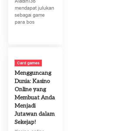
Aladin138
mendapat julukan
sebagai game
para bos
Card games
Mengguncang
Dunia: Kasino
Online yang
Membuat Anda
Menjadi
Jutawan dalam
Sekejap!