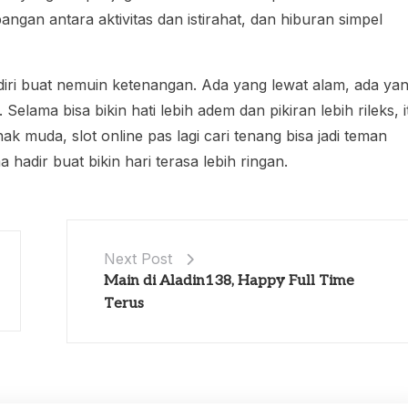
gan antara aktivitas dan istirahat, dan hiburan simpel
diri buat nemuin ketenangan. Ada yang lewat alam, ada ya
Selama bisa bikin hati lebih adem dan pikiran lebih rileks, i
k muda, slot online pas lagi cari tenang bisa jadi teman
hadir buat bikin hari terasa lebih ringan.
Next Post
Main di Aladin138, Happy Full Time
Terus