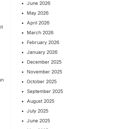
June 2026
May 2026
April 2026
ot
March 2026
February 2026
January 2026
December 2025
November 2025
an
October 2025
September 2025
August 2025
July 2025
June 2025