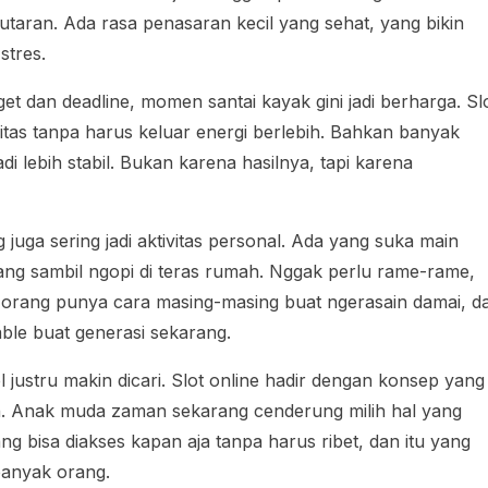
utaran. Ada rasa penasaran kecil yang sehat, yang bikin
stres.
t dan deadline, momen santai kayak gini jadi berharga. Sl
tivitas tanpa harus keluar energi berlebih. Bahkan banyak
i lebih stabil. Bukan karena hasilnya, tapi karena
g juga sering jadi aktivitas personal. Ada yang suka main
yang sambil ngopi di teras rumah. Nggak perlu rame-rame,
p orang punya cara masing-masing buat ngerasain damai, d
table buat generasi sekarang.
l justru makin dicari. Slot online hadir dengan konsep yang
an. Anak muda zaman sekarang cenderung milih hal yang
ng bisa diakses kapan aja tanpa harus ribet, dan itu yang
 banyak orang.