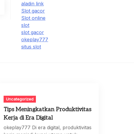
aladin link
Slot gacor
Slot online
slot
slot gacor
okeplay777
situs slot
Uncategorized
Tips Meningkatkan Produktivitas
Kerja di Era Digital
okeplay777 Di era digital, produktivitas