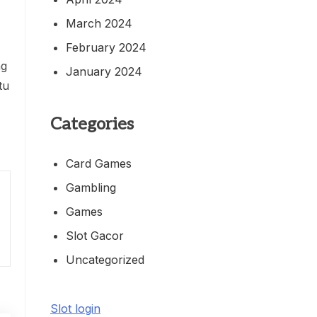
March 2024
February 2024
ng
January 2024
tu
Categories
Card Games
Gambling
Games
Slot Gacor
Uncategorized
Slot login