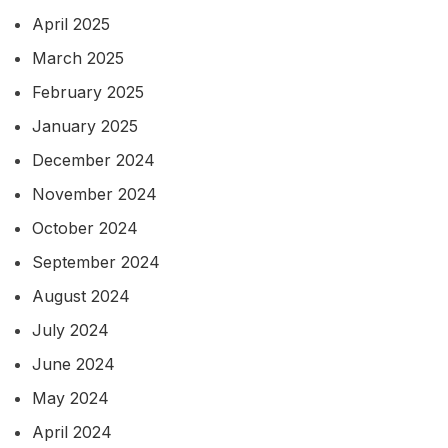
April 2025
March 2025
February 2025
January 2025
December 2024
November 2024
October 2024
September 2024
August 2024
July 2024
June 2024
May 2024
April 2024