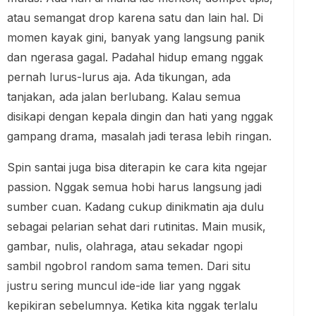
atau semangat drop karena satu dan lain hal. Di
momen kayak gini, banyak yang langsung panik
dan ngerasa gagal. Padahal hidup emang nggak
pernah lurus-lurus aja. Ada tikungan, ada
tanjakan, ada jalan berlubang. Kalau semua
disikapi dengan kepala dingin dan hati yang nggak
gampang drama, masalah jadi terasa lebih ringan.
Spin santai juga bisa diterapin ke cara kita ngejar
passion. Nggak semua hobi harus langsung jadi
sumber cuan. Kadang cukup dinikmatin aja dulu
sebagai pelarian sehat dari rutinitas. Main musik,
gambar, nulis, olahraga, atau sekadar ngopi
sambil ngobrol random sama temen. Dari situ
justru sering muncul ide-ide liar yang nggak
kepikiran sebelumnya. Ketika kita nggak terlalu