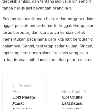
tercekik ambisi, dan tentang jadi versi diri sendiri
tanpa harus jadi bayangan orang lain.
Selama kita masih mau belajar dan bergerak, kita
nggak pernah benar-benar tertinggal. Hidup akan
terus berputar, dan kita punya kendali untuk
menentukan bagaimana cara kita ikut berputar di
dalamnya. Santai, tapi tetap sadar tujuan. Ringan,
tapi tetap serius menjalani. Itu vibes yang bikin
hidup terasa lebih damai dan tetap penuh makna.
Previous
Post
Next Post
Hoki Malam
Slot Online
Jumat
Lagi Ramai