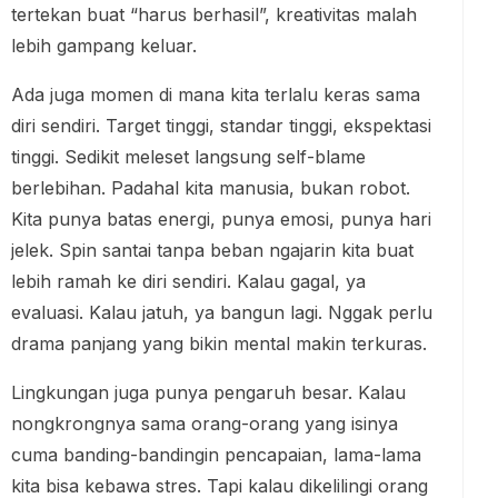
tertekan buat “harus berhasil”, kreativitas malah
lebih gampang keluar.
Ada juga momen di mana kita terlalu keras sama
diri sendiri. Target tinggi, standar tinggi, ekspektasi
tinggi. Sedikit meleset langsung self-blame
berlebihan. Padahal kita manusia, bukan robot.
Kita punya batas energi, punya emosi, punya hari
jelek. Spin santai tanpa beban ngajarin kita buat
lebih ramah ke diri sendiri. Kalau gagal, ya
evaluasi. Kalau jatuh, ya bangun lagi. Nggak perlu
drama panjang yang bikin mental makin terkuras.
Lingkungan juga punya pengaruh besar. Kalau
nongkrongnya sama orang-orang yang isinya
cuma banding-bandingin pencapaian, lama-lama
kita bisa kebawa stres. Tapi kalau dikelilingi orang