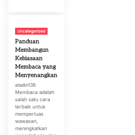
Uncategorized
Panduan
Membangun
Kebiasaan
Membaca yang
Menyenangkan
aladin138
Membaca adalah
salah satu cara
terbaik untuk
memperluas
wawasan,
meningkatkan