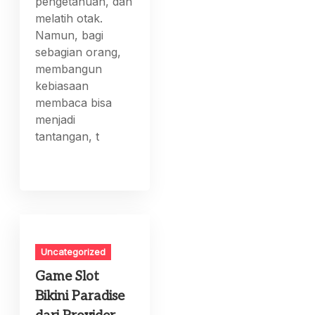
pengetahuan, dan
melatih otak.
Namun, bagi
sebagian orang,
membangun
kebiasaan
membaca bisa
menjadi
tantangan, t
Uncategorized
Game Slot
Bikini Paradise