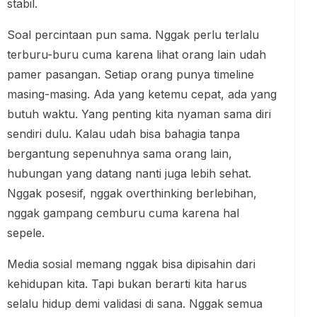
stabil.
Soal percintaan pun sama. Nggak perlu terlalu
terburu-buru cuma karena lihat orang lain udah
pamer pasangan. Setiap orang punya timeline
masing-masing. Ada yang ketemu cepat, ada yang
butuh waktu. Yang penting kita nyaman sama diri
sendiri dulu. Kalau udah bisa bahagia tanpa
bergantung sepenuhnya sama orang lain,
hubungan yang datang nanti juga lebih sehat.
Nggak posesif, nggak overthinking berlebihan,
nggak gampang cemburu cuma karena hal
sepele.
Media sosial memang nggak bisa dipisahin dari
kehidupan kita. Tapi bukan berarti kita harus
selalu hidup demi validasi di sana. Nggak semua