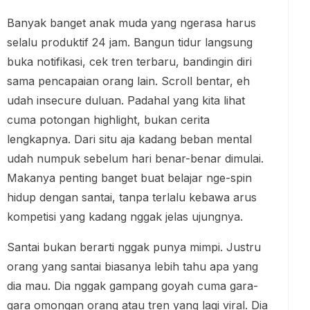
Banyak banget anak muda yang ngerasa harus
selalu produktif 24 jam. Bangun tidur langsung
buka notifikasi, cek tren terbaru, bandingin diri
sama pencapaian orang lain. Scroll bentar, eh
udah insecure duluan. Padahal yang kita lihat
cuma potongan highlight, bukan cerita
lengkapnya. Dari situ aja kadang beban mental
udah numpuk sebelum hari benar-benar dimulai.
Makanya penting banget buat belajar nge-spin
hidup dengan santai, tanpa terlalu kebawa arus
kompetisi yang kadang nggak jelas ujungnya.
Santai bukan berarti nggak punya mimpi. Justru
orang yang santai biasanya lebih tahu apa yang
dia mau. Dia nggak gampang goyah cuma gara-
gara omongan orang atau tren yang lagi viral. Dia