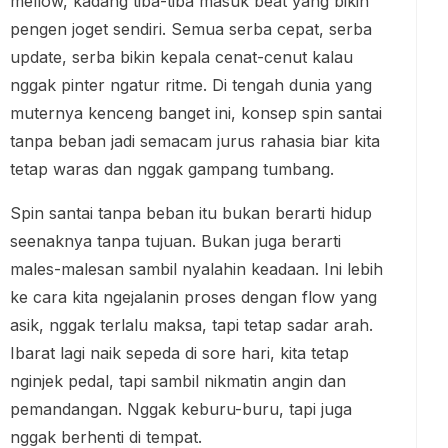
mellow, kadang tiba-tiba masuk beat yang bikin
pengen joget sendiri. Semua serba cepat, serba
update, serba bikin kepala cenat-cenut kalau
nggak pinter ngatur ritme. Di tengah dunia yang
muternya kenceng banget ini, konsep spin santai
tanpa beban jadi semacam jurus rahasia biar kita
tetap waras dan nggak gampang tumbang.
Spin santai tanpa beban itu bukan berarti hidup
seenaknya tanpa tujuan. Bukan juga berarti
males-malesan sambil nyalahin keadaan. Ini lebih
ke cara kita ngejalanin proses dengan flow yang
asik, nggak terlalu maksa, tapi tetap sadar arah.
Ibarat lagi naik sepeda di sore hari, kita tetap
nginjek pedal, tapi sambil nikmatin angin dan
pemandangan. Nggak keburu-buru, tapi juga
nggak berhenti di tempat.