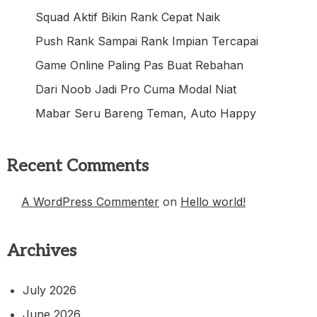
Squad Aktif Bikin Rank Cepat Naik
Push Rank Sampai Rank Impian Tercapai
Game Online Paling Pas Buat Rebahan
Dari Noob Jadi Pro Cuma Modal Niat
Mabar Seru Bareng Teman, Auto Happy
Recent Comments
A WordPress Commenter
on
Hello world!
Archives
July 2026
June 2026