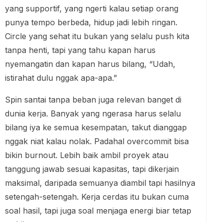
yang supportif, yang ngerti kalau setiap orang
punya tempo berbeda, hidup jadi lebih ringan.
Circle yang sehat itu bukan yang selalu push kita
tanpa henti, tapi yang tahu kapan harus
nyemangatin dan kapan harus bilang, “Udah,
istirahat dulu nggak apa-apa.”
Spin santai tanpa beban juga relevan banget di
dunia kerja. Banyak yang ngerasa harus selalu
bilang iya ke semua kesempatan, takut dianggap
nggak niat kalau nolak. Padahal overcommit bisa
bikin burnout. Lebih baik ambil proyek atau
tanggung jawab sesuai kapasitas, tapi dikerjain
maksimal, daripada semuanya diambil tapi hasilnya
setengah-setengah. Kerja cerdas itu bukan cuma
soal hasil, tapi juga soal menjaga energi biar tetap