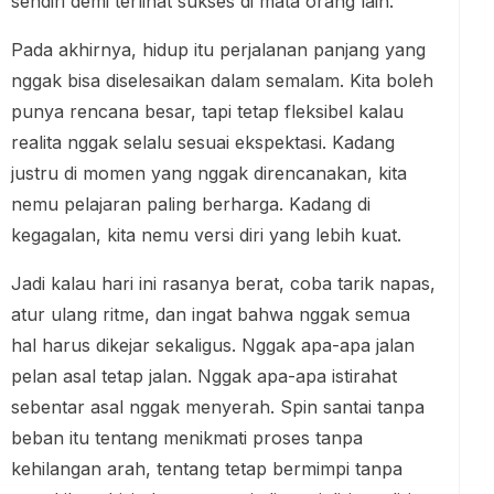
sendiri demi terlihat sukses di mata orang lain.
Pada akhirnya, hidup itu perjalanan panjang yang
nggak bisa diselesaikan dalam semalam. Kita boleh
punya rencana besar, tapi tetap fleksibel kalau
realita nggak selalu sesuai ekspektasi. Kadang
justru di momen yang nggak direncanakan, kita
nemu pelajaran paling berharga. Kadang di
kegagalan, kita nemu versi diri yang lebih kuat.
Jadi kalau hari ini rasanya berat, coba tarik napas,
atur ulang ritme, dan ingat bahwa nggak semua
hal harus dikejar sekaligus. Nggak apa-apa jalan
pelan asal tetap jalan. Nggak apa-apa istirahat
sebentar asal nggak menyerah. Spin santai tanpa
beban itu tentang menikmati proses tanpa
kehilangan arah, tentang tetap bermimpi tanpa