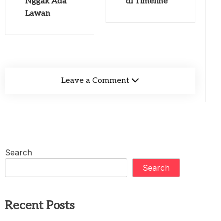
Nggak Ada
di Timeline
Lawan
Leave a Comment
Search
Search
Recent Posts