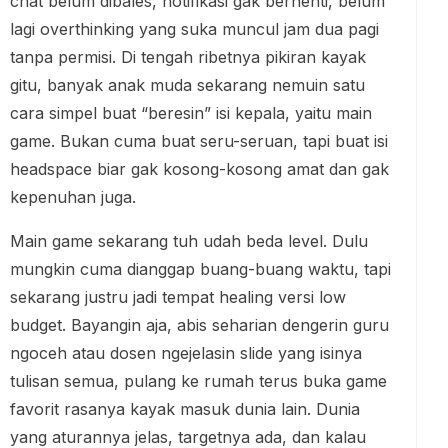
chat belum dibales, notifikasi gak berhenti, belum
lagi overthinking yang suka muncul jam dua pagi
tanpa permisi. Di tengah ribetnya pikiran kayak
gitu, banyak anak muda sekarang nemuin satu
cara simpel buat “beresin” isi kepala, yaitu main
game. Bukan cuma buat seru-seruan, tapi buat isi
headspace biar gak kosong-kosong amat dan gak
kepenuhan juga.
Main game sekarang tuh udah beda level. Dulu
mungkin cuma dianggap buang-buang waktu, tapi
sekarang justru jadi tempat healing versi low
budget. Bayangin aja, abis seharian dengerin guru
ngoceh atau dosen ngejelasin slide yang isinya
tulisan semua, pulang ke rumah terus buka game
favorit rasanya kayak masuk dunia lain. Dunia
yang aturannya jelas, targetnya ada, dan kalau