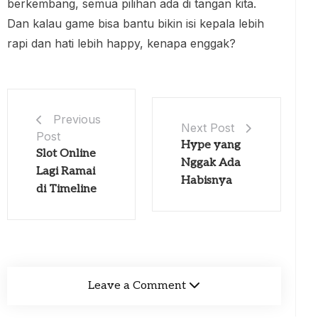
berkembang, semua pilihan ada di tangan kita.
Dan kalau game bisa bantu bikin isi kepala lebih
rapi dan hati lebih happy, kenapa enggak?
Previous
Next Post
Post
Hype yang
Slot Online
Nggak Ada
Lagi Ramai
Habisnya
di Timeline
Leave a Comment