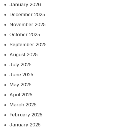
January 2026
December 2025
November 2025
October 2025
September 2025
August 2025
July 2025
June 2025
May 2025
April 2025
March 2025
February 2025
January 2025