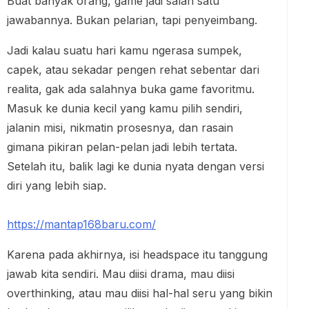
Buat banyak orang, game jadi salah satu
jawabannya. Bukan pelarian, tapi penyeimbang.
Jadi kalau suatu hari kamu ngerasa sumpek,
capek, atau sekadar pengen rehat sebentar dari
realita, gak ada salahnya buka game favoritmu.
Masuk ke dunia kecil yang kamu pilih sendiri,
jalanin misi, nikmatin prosesnya, dan rasain
gimana pikiran pelan-pelan jadi lebih tertata.
Setelah itu, balik lagi ke dunia nyata dengan versi
diri yang lebih siap.
https://mantap168baru.com/
Karena pada akhirnya, isi headspace itu tanggung
jawab kita sendiri. Mau diisi drama, mau diisi
overthinking, atau mau diisi hal-hal seru yang bikin