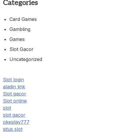
Categories
Card Games
Gambling
Games
Slot Gacor
Uncategorized
Slot login
aladin link
Slot gacor
Slot online
slot
slot gacor
okeplay777
situs slot