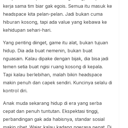
kerja sama tim biar gak egois. Semua itu masuk ke
headspace kita pelan-pelan. Jadi bukan cuma
hiburan kosong, tapi ada value yang kebawa ke
kehidupan sehari-hari.
Yang penting diinget, game itu alat, bukan tujuan
hidup. Dia ada buat nemenin, bukan buat
nguasain. Kalau dipake dengan bijak, dia bisa jadi
temen setia buat ngisi ruang kosong di kepala.
Tapi kalau berlebihan, malah bikin headspace
makin penuh dan capek sendiri. Kuncinya selalu di
kontrol diri.
Anak muda sekarang hidup di era yang serba
cepat dan penuh tuntutan. Ekspektasi tinggi,
perbandingan gak ada habisnya, standar sosial
makin ribet. Wajar kalau kadang ngerasa penat. Di