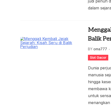
judi penuh d
dalam sejar
Menggali
Balik Pe
BY
oma777
Slot Gacor
Dunia perjud
manusia sej
hingga keser
membawa kit
untuk sensa
menangkan