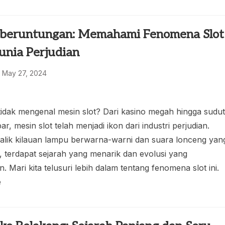
beruntungan: Memahami Fenomena Slot
unia Perjudian
May 27, 2024
tidak mengenal mesin slot? Dari kasino megah hingga sudut
bar, mesin slot telah menjadi ikon dari industri perjudian.
alik kilauan lampu berwarna-warni dan suara lonceng yan
, terdapat sejarah yang menarik dan evolusi yang
 Mari kita telusuri lebih dalam tentang fenomena slot ini.
e