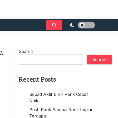
Search
n
Search
Recent Posts
Squad Aktif Bikin Rank Cepat
Naik
Push Rank Sampai Rank Impian
Tercapai