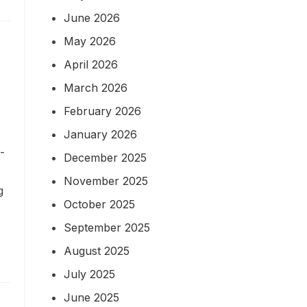
June 2026
May 2026
April 2026
March 2026
February 2026
January 2026
-
December 2025
November 2025
g
October 2025
September 2025
August 2025
July 2025
June 2025