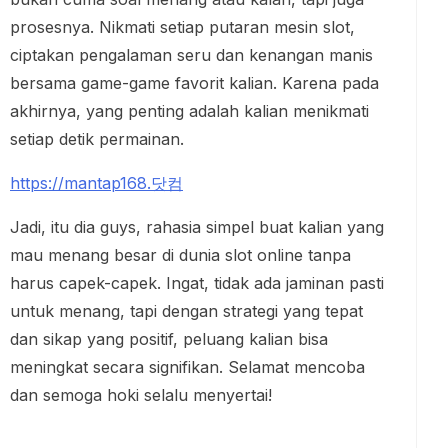
prosesnya. Nikmati setiap putaran mesin slot,
ciptakan pengalaman seru dan kenangan manis
bersama game-game favorit kalian. Karena pada
akhirnya, yang penting adalah kalian menikmati
setiap detik permainan.
https://mantap168.닷컴
Jadi, itu dia guys, rahasia simpel buat kalian yang
mau menang besar di dunia slot online tanpa
harus capek-capek. Ingat, tidak ada jaminan pasti
untuk menang, tapi dengan strategi yang tepat
dan sikap yang positif, peluang kalian bisa
meningkat secara signifikan. Selamat mencoba
dan semoga hoki selalu menyertai!