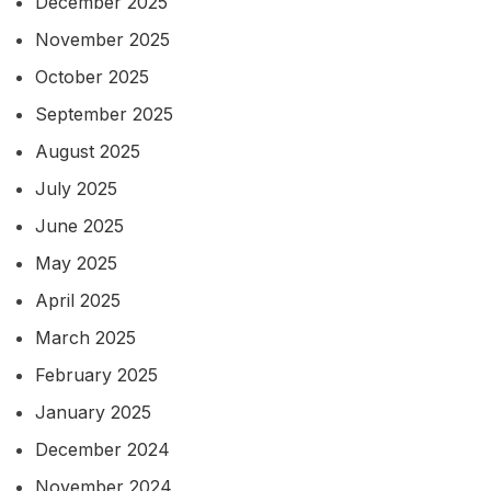
December 2025
November 2025
October 2025
September 2025
August 2025
July 2025
June 2025
May 2025
April 2025
March 2025
February 2025
January 2025
December 2024
November 2024