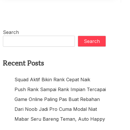
Search
Search
Recent Posts
Squad Aktif Bikin Rank Cepat Naik
Push Rank Sampai Rank Impian Tercapai
Game Online Paling Pas Buat Rebahan
Dari Noob Jadi Pro Cuma Modal Niat
Mabar Seru Bareng Teman, Auto Happy