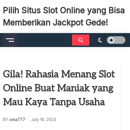
Skip
Pilih Situs Slot Online yang Bisa
to
content
Memberikan Jackpot Gede!
Gila! Rahasia Menang Slot
Online Buat Maniak yang
Mau Kaya Tanpa Usaha
BY
oma777
July 19, 2024