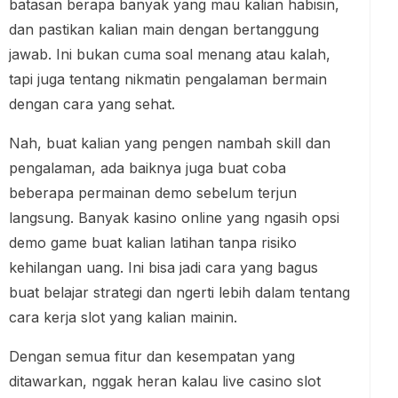
batasan berapa banyak yang mau kalian habisin,
dan pastikan kalian main dengan bertanggung
jawab. Ini bukan cuma soal menang atau kalah,
tapi juga tentang nikmatin pengalaman bermain
dengan cara yang sehat.
Nah, buat kalian yang pengen nambah skill dan
pengalaman, ada baiknya juga buat coba
beberapa permainan demo sebelum terjun
langsung. Banyak kasino online yang ngasih opsi
demo game buat kalian latihan tanpa risiko
kehilangan uang. Ini bisa jadi cara yang bagus
buat belajar strategi dan ngerti lebih dalam tentang
cara kerja slot yang kalian mainin.
Dengan semua fitur dan kesempatan yang
ditawarkan, nggak heran kalau live casino slot