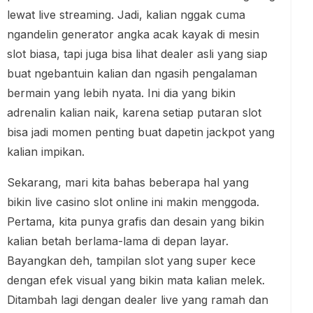
lewat live streaming. Jadi, kalian nggak cuma
ngandelin generator angka acak kayak di mesin
slot biasa, tapi juga bisa lihat dealer asli yang siap
buat ngebantuin kalian dan ngasih pengalaman
bermain yang lebih nyata. Ini dia yang bikin
adrenalin kalian naik, karena setiap putaran slot
bisa jadi momen penting buat dapetin jackpot yang
kalian impikan.
Sekarang, mari kita bahas beberapa hal yang
bikin live casino slot online ini makin menggoda.
Pertama, kita punya grafis dan desain yang bikin
kalian betah berlama-lama di depan layar.
Bayangkan deh, tampilan slot yang super kece
dengan efek visual yang bikin mata kalian melek.
Ditambah lagi dengan dealer live yang ramah dan