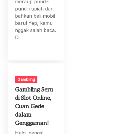
meraup pundi-
pundi rupiah dan
bahkan beli mobil
baru! Yep, kamu
nggak salah baca.
Di
Gambling
Gambling Seru
di Slot Online,
Cuan Gede
dalam
Genggaman!
Halo, gengs!