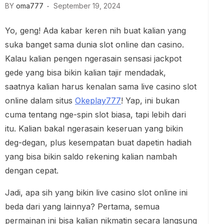
BY
oma777
September 19, 2024
Yo, geng! Ada kabar keren nih buat kalian yang
suka banget sama dunia slot online dan casino.
Kalau kalian pengen ngerasain sensasi jackpot
gede yang bisa bikin kalian tajir mendadak,
saatnya kalian harus kenalan sama live casino slot
online dalam situs
Okeplay777
! Yap, ini bukan
cuma tentang nge-spin slot biasa, tapi lebih dari
itu. Kalian bakal ngerasain keseruan yang bikin
deg-degan, plus kesempatan buat dapetin hadiah
yang bisa bikin saldo rekening kalian nambah
dengan cepat.
Jadi, apa sih yang bikin live casino slot online ini
beda dari yang lainnya? Pertama, semua
permainan ini bisa kalian nikmatin secara langsung