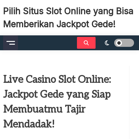
Skip
Pilih Situs Slot Online yang Bisa
to
content
Memberikan Jackpot Gede!
Live Casino Slot Online:
Jackpot Gede yang Siap
Membuatmu Tajir
Mendadak!