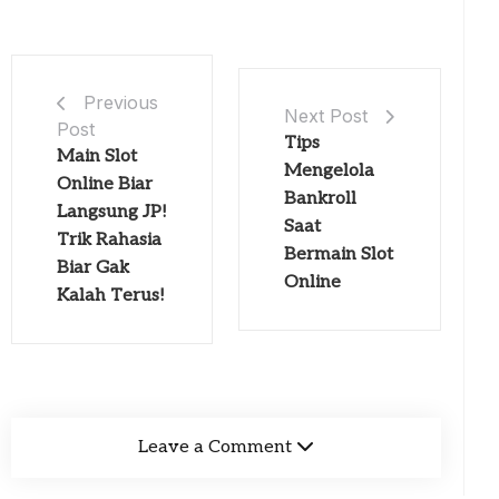
Previous
Next Post
Post
Tips
Main Slot
Mengelola
Online Biar
Bankroll
Langsung JP!
Saat
Trik Rahasia
Bermain Slot
Biar Gak
Online
Kalah Terus!
Leave a Comment