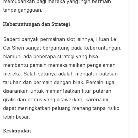
memudahkan bagi mereka yang ingin bermain
tanpa gangguan.
Keberuntungan dan Strategi
Seperti banyak permainan slot lainnya, Huan Le
Cai Shen sangat bergantung pada keberuntungan.
Namun, ada beberapa strategi yang bisa
membantu pemain memaksimalkan pengalaman
mereka. Salah satunya adalah mengatur batasan
taruhan dan bermain dengan bijak. Pemain juga
disarankan untuk memanfaatkan fitur putaran
gratis dan bonus yang ditawarkan, karena ini
dapat meningkatkan peluang menang tanpa risiko
lebih besar.
Kesimpulan