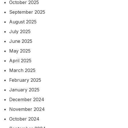
October 2025
September 2025
August 2025
July 2025
June 2025
May 2025
April 2025
March 2025
February 2025
January 2025
December 2024
November 2024
October 2024