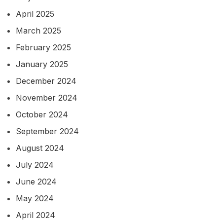
April 2025
March 2025
February 2025
January 2025
December 2024
November 2024
October 2024
September 2024
August 2024
July 2024
June 2024
May 2024
April 2024