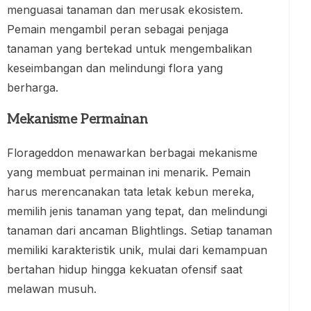
menguasai tanaman dan merusak ekosistem.
Pemain mengambil peran sebagai penjaga
tanaman yang bertekad untuk mengembalikan
keseimbangan dan melindungi flora yang
berharga.
Mekanisme Permainan
Florageddon menawarkan berbagai mekanisme
yang membuat permainan ini menarik. Pemain
harus merencanakan tata letak kebun mereka,
memilih jenis tanaman yang tepat, dan melindungi
tanaman dari ancaman Blightlings. Setiap tanaman
memiliki karakteristik unik, mulai dari kemampuan
bertahan hidup hingga kekuatan ofensif saat
melawan musuh.