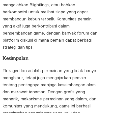
mengalahkan Blightlings, atau bahkan
berkompetisi untuk melihat siapa yang dapat
membangun kebun terbaik. Komunitas pemain
yang aktif juga berkontribusi dalam
pengembangan game, dengan banyak forum dan
platform diskusi di mana pemain dapat berbagi
strategi dan tips.
Kesimpulan
Florageddon adalah permainan yang tidak hanya
menghibur, tetapi juga mengajarkan pemain
tentang pentingnya menjaga keseimbangan alam
dan merawat tanaman. Dengan grafis yang
menarik, mekanisme permainan yang dalam, dan
komunitas yang mendukung, game ini berhasil