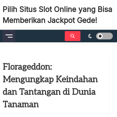
Skip
Pilih Situs Slot Online yang Bisa
to
content
Memberikan Jackpot Gede!
Florageddon:
Mengungkap Keindahan
dan Tantangan di Dunia
Tanaman