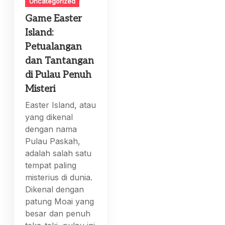
Uncategorized
Game Easter
Island:
Petualangan
dan Tantangan
di Pulau Penuh
Misteri
Easter Island, atau
yang dikenal
dengan nama
Pulau Paskah,
adalah salah satu
tempat paling
misterius di dunia.
Dikenal dengan
patung Moai yang
besar dan penuh