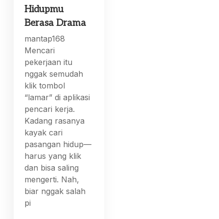
Hidupmu
Berasa Drama
mantap168
Mencari
pekerjaan itu
nggak semudah
klik tombol
“lamar” di aplikasi
pencari kerja.
Kadang rasanya
kayak cari
pasangan hidup—
harus yang klik
dan bisa saling
mengerti. Nah,
biar nggak salah
pi