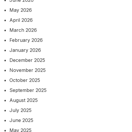
May 2026
April 2026
March 2026
February 2026
January 2026
December 2025
November 2025
October 2025
September 2025
August 2025
July 2025
June 2025
May 2025