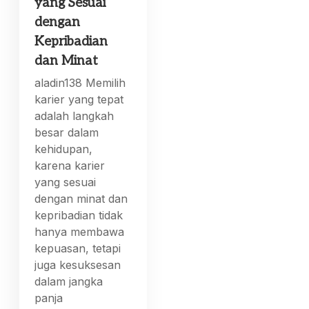
yang Sesuai
dengan
Kepribadian
dan Minat
aladin138 Memilih
karier yang tepat
adalah langkah
besar dalam
kehidupan,
karena karier
yang sesuai
dengan minat dan
kepribadian tidak
hanya membawa
kepuasan, tetapi
juga kesuksesan
dalam jangka
panja