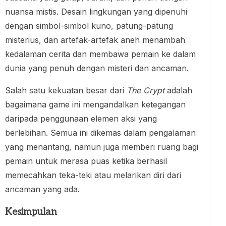
nuansa mistis. Desain lingkungan yang dipenuhi
dengan simbol-simbol kuno, patung-patung
misterius, dan artefak-artefak aneh menambah
kedalaman cerita dan membawa pemain ke dalam
dunia yang penuh dengan misteri dan ancaman.
Salah satu kekuatan besar dari
The Crypt
adalah
bagaimana game ini mengandalkan ketegangan
daripada penggunaan elemen aksi yang
berlebihan. Semua ini dikemas dalam pengalaman
yang menantang, namun juga memberi ruang bagi
pemain untuk merasa puas ketika berhasil
memecahkan teka-teki atau melarikan diri dari
ancaman yang ada.
Kesimpulan