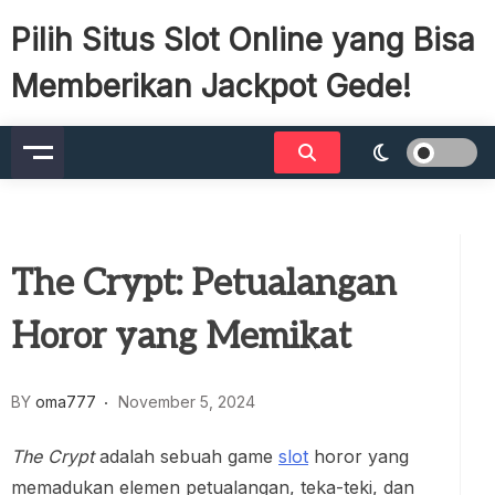
Skip
Pilih Situs Slot Online yang Bisa
to
content
Memberikan Jackpot Gede!
The Crypt: Petualangan
Horor yang Memikat
BY
oma777
November 5, 2024
The Crypt
adalah sebuah game
slot
horor yang
memadukan elemen petualangan, teka-teki, dan