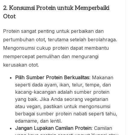
2. Konsumsi Protein untuk Memperbaiki
Otot
Protein sangat penting untuk perbaikan dan
pertumbuhan otot, terutama setelah berolahraga.
Mengonsumsi cukup protein dapat membantu
mempercepat pemulihan dan mengurangi
kerusakan otot.
Pilih Sumber Protein Berkualitas
: Makanan
seperti dada ayam, ikan, telur, tempe, dan
kacang-kacangan adalah sumber protein
yang baik. Jika Anda seorang vegetarian
atau vegan, pastikan untuk mengonsumsi
berbagai sumber protein nabati seperti tahu,
edamame, dan lentil.
Jangan Lupakan Camilan Protein
: Camilan