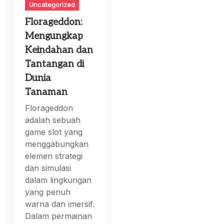
Uncategorized
Florageddon:
Mengungkap
Keindahan dan
Tantangan di
Dunia
Tanaman
Florageddon
adalah sebuah
game slot yang
menggabungkan
elemen strategi
dan simulasi
dalam lingkungan
yang penuh
warna dan imersif.
Dalam permainan