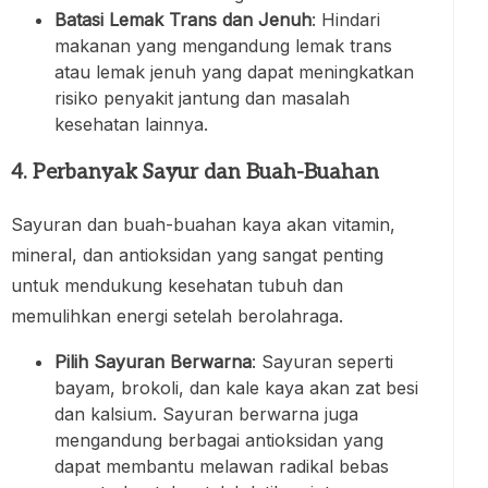
Batasi Lemak Trans dan Jenuh
: Hindari
makanan yang mengandung lemak trans
atau lemak jenuh yang dapat meningkatkan
risiko penyakit jantung dan masalah
kesehatan lainnya.
4. Perbanyak Sayur dan Buah-Buahan
Sayuran dan buah-buahan kaya akan vitamin,
mineral, dan antioksidan yang sangat penting
untuk mendukung kesehatan tubuh dan
memulihkan energi setelah berolahraga.
Pilih Sayuran Berwarna
: Sayuran seperti
bayam, brokoli, dan kale kaya akan zat besi
dan kalsium. Sayuran berwarna juga
mengandung berbagai antioksidan yang
dapat membantu melawan radikal bebas