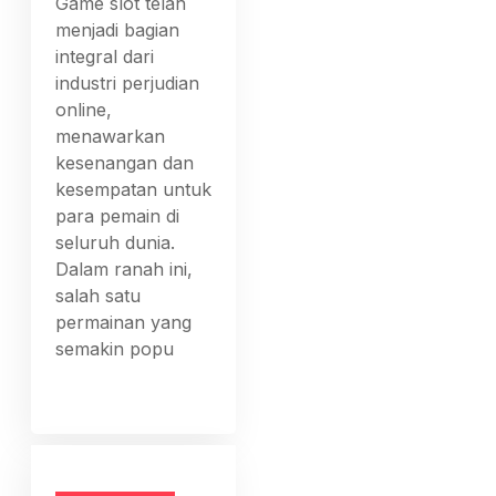
Game slot telah
menjadi bagian
integral dari
industri perjudian
online,
menawarkan
kesenangan dan
kesempatan untuk
para pemain di
seluruh dunia.
Dalam ranah ini,
salah satu
permainan yang
semakin popu