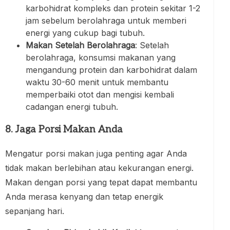
karbohidrat kompleks dan protein sekitar 1-2
jam sebelum berolahraga untuk memberi
energi yang cukup bagi tubuh.
Makan Setelah Berolahraga
: Setelah
berolahraga, konsumsi makanan yang
mengandung protein dan karbohidrat dalam
waktu 30-60 menit untuk membantu
memperbaiki otot dan mengisi kembali
cadangan energi tubuh.
8. Jaga Porsi Makan Anda
Mengatur porsi makan juga penting agar Anda
tidak makan berlebihan atau kekurangan energi.
Makan dengan porsi yang tepat dapat membantu
Anda merasa kenyang dan tetap energik
sepanjang hari.