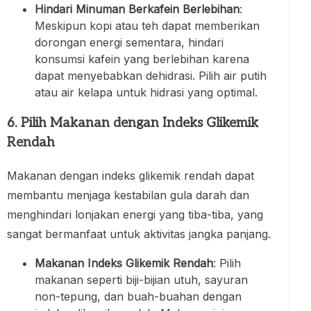
Hindari Minuman Berkafein Berlebihan
:
Meskipun kopi atau teh dapat memberikan
dorongan energi sementara, hindari
konsumsi kafein yang berlebihan karena
dapat menyebabkan dehidrasi. Pilih air putih
atau air kelapa untuk hidrasi yang optimal.
6. Pilih Makanan dengan Indeks Glikemik
Rendah
Makanan dengan indeks glikemik rendah dapat
membantu menjaga kestabilan gula darah dan
menghindari lonjakan energi yang tiba-tiba, yang
sangat bermanfaat untuk aktivitas jangka panjang.
Makanan Indeks Glikemik Rendah
: Pilih
makanan seperti biji-bijian utuh, sayuran
non-tepung, dan buah-buahan dengan