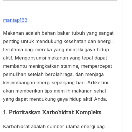
mantap168
Makanan adalah bahan bakar tubuh yang sangat
penting untuk mendukung kesehatan dan energi,
terutama bagi mereka yang memiliki gaya hidup
aktif. Mengonsumsi makanan yang tepat dapat
membantu meningkatkan stamina, mempercepat
pemulihan setelah berolahraga, dan menjaga
keseimbangan energi sepanjang hari. Artikel ini
akan memberikan tips memilih makanan sehat
yang dapat mendukung gaya hidup aktif Anda.
1. Prioritaskan Karbohidrat Kompleks
Karbohidrat adalah sumber utama energi bagi