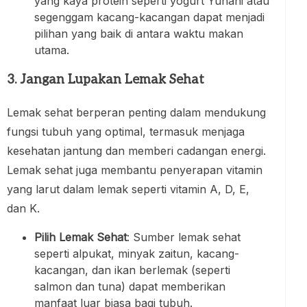
yang kaya protein seperti yogurt Yunani atau
segenggam kacang-kacangan dapat menjadi
pilihan yang baik di antara waktu makan
utama.
3. Jangan Lupakan Lemak Sehat
Lemak sehat berperan penting dalam mendukung
fungsi tubuh yang optimal, termasuk menjaga
kesehatan jantung dan memberi cadangan energi.
Lemak sehat juga membantu penyerapan vitamin
yang larut dalam lemak seperti vitamin A, D, E,
dan K.
Pilih Lemak Sehat
: Sumber lemak sehat
seperti alpukat, minyak zaitun, kacang-
kacangan, dan ikan berlemak (seperti
salmon dan tuna) dapat memberikan
manfaat luar biasa bagi tubuh.