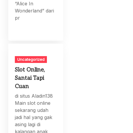
“Alice In
Wonderland” dari
pr
Uncategorized
Slot Online,
Santai Tapi
Cuan
di situs Aladin138
Main slot online
sekarang udah
jadi hal yang gak
asing lagi di
kalangan anak