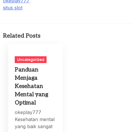
okeplay777
situs slot
Related Posts
Uncategorized
Panduan
Menjaga
Kesehatan
Mental yang
Optimal
okeplay777
Kesehatan mental
yang baik sangat