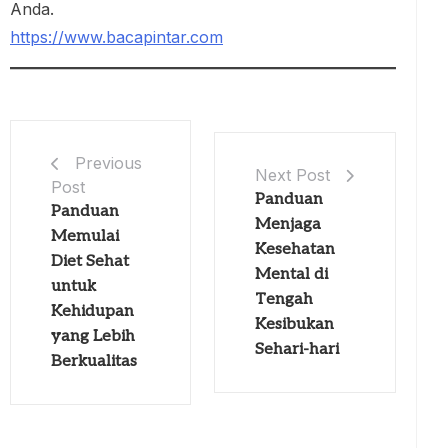
Anda.
https://www.bacapintar.com
Previous
Next Post
Post
Panduan
Panduan
Menjaga
Memulai
Kesehatan
Diet Sehat
Mental di
untuk
Tengah
Kehidupan
Kesibukan
yang Lebih
Sehari-hari
Berkualitas