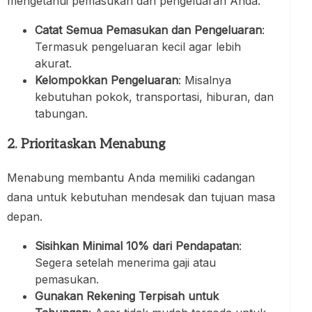
mengetahui pemasukan dan pengeluaran Anda.
Catat Semua Pemasukan dan Pengeluaran
:
Termasuk pengeluaran kecil agar lebih
akurat.
Kelompokkan Pengeluaran
: Misalnya
kebutuhan pokok, transportasi, hiburan, dan
tabungan.
2. Prioritaskan Menabung
Menabung membantu Anda memiliki cadangan
dana untuk kebutuhan mendesak dan tujuan masa
depan.
Sisihkan Minimal 10% dari Pendapatan
:
Segera setelah menerima gaji atau
pemasukan.
Gunakan Rekening Terpisah untuk