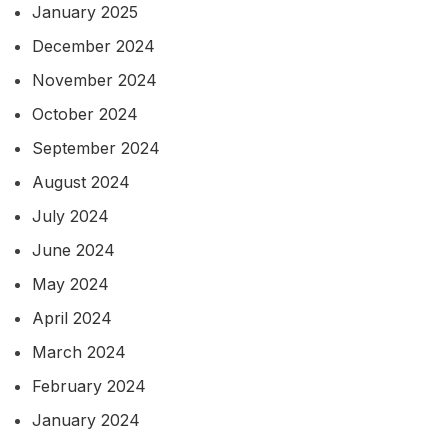
January 2025
December 2024
November 2024
October 2024
September 2024
August 2024
July 2024
June 2024
May 2024
April 2024
March 2024
February 2024
January 2024