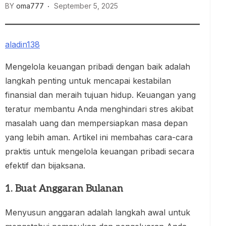
BY
oma777
September 5, 2025
aladin138
Mengelola keuangan pribadi dengan baik adalah
langkah penting untuk mencapai kestabilan
finansial dan meraih tujuan hidup. Keuangan yang
teratur membantu Anda menghindari stres akibat
masalah uang dan mempersiapkan masa depan
yang lebih aman. Artikel ini membahas cara-cara
praktis untuk mengelola keuangan pribadi secara
efektif dan bijaksana.
1. Buat Anggaran Bulanan
Menyusun anggaran adalah langkah awal untuk