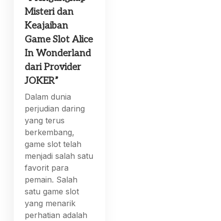
Misteri dan
Keajaiban
Game Slot Alice
In Wonderland
dari Provider
JOKER”
Dalam dunia
perjudian daring
yang terus
berkembang,
game slot telah
menjadi salah satu
favorit para
pemain. Salah
satu game slot
yang menarik
perhatian adalah