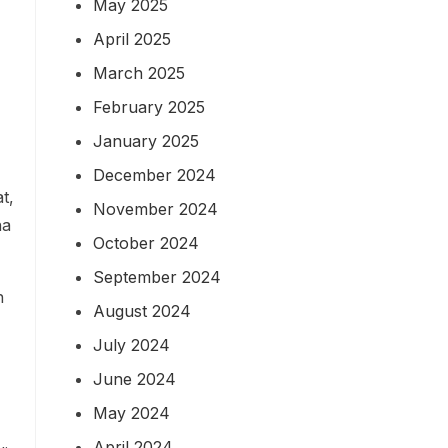
May 2025
April 2025
March 2025
February 2025
January 2025
December 2024
t,
November 2024
na
October 2024
September 2024
n
August 2024
July 2024
June 2024
May 2024
April 2024