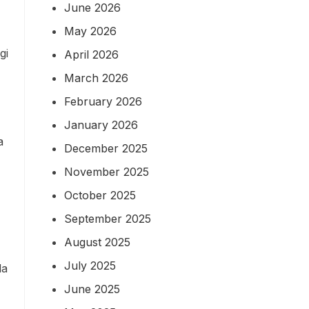
June 2026
May 2026
gi
April 2026
March 2026
February 2026
January 2026
a
December 2025
November 2025
October 2025
September 2025
August 2025
July 2025
da
June 2025