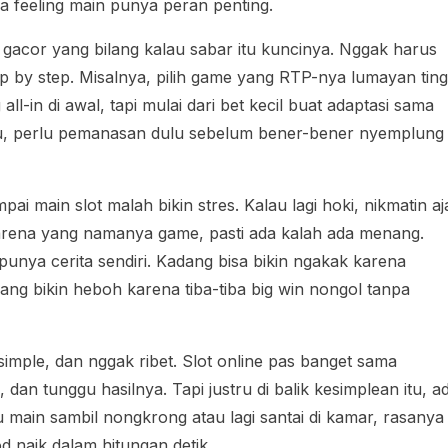
ama feeling main punya peran penting.
 gacor yang bilang kalau sabar itu kuncinya. Nggak harus
ep by step. Misalnya, pilih game yang RTP-nya lumayan ting
ll-in di awal, tapi mulai dari bet kecil buat adaptasi sama
ru, perlu pemanasan dulu sebelum bener-bener nyemplung
pai main slot malah bikin stres. Kalau lagi hoki, nikmatin aj
. Karena yang namanya game, pasti ada kalah ada menang.
u punya cerita sendiri. Kadang bisa bikin ngakak karena
dang bikin heboh karena tiba-tiba big win nongol tanpa
mple, dan nggak ribet. Slot online pas banget sama
n, dan tunggu hasilnya. Tapi justru di balik kesimplean itu, a
au main sambil nongkrong atau lagi santai di kamar, rasanya
d naik dalam hitungan detik.