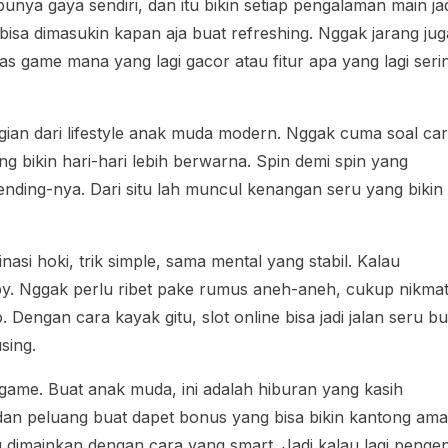
nya gaya sendiri, dan itu bikin setiap pengalaman main ja
bisa dimasukin kapan aja buat refreshing. Nggak jarang jug
as game mana yang lagi gacor atau fitur apa yang lagi seri
bagian dari lifestyle anak muda modern. Nggak cuma soal car
ng bikin hari-hari lebih berwarna. Spin demi spin yang
k ending-nya. Dari situ lah muncul kenangan seru yang bikin
nasi hoki, trik simple, sama mental yang stabil. Kalau
ppy. Nggak perlu ribet pake rumus aneh-aneh, cukup nikmat
 Dengan cara kayak gitu, slot online bisa jadi jalan seru bu
sing.
r game. Buat anak muda, ini adalah hiburan yang kasih
, dan peluang buat dapet bonus yang bisa bikin kantong ama
u dimainkan dengan cara yang smart. Jadi kalau lagi penge