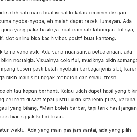
i salah satu cara buat isi saldo kalau dimainin dengan
 cuma nyoba-nyoba, eh malah dapet rezeki lumayan. Ada
a juga yang pake hasilnya buat nambah tabungan. Intinya,
f, slot online bisa kasih vibes positif buat kantong.
ak tema yang asik. Ada yang nuansanya petualangan, ada
bikin nostalgia. Visualnya colorful, musiknya bikin semanga
mpang bosen pasti betah nyobain berbagai jenis slot, kare
ga bikin main slot nggak monoton dan selalu fresh.
adalah tau kapan berhenti. Kalau udah dapet hasil yang biki
erhenti di saat tepat justru bikin kita lebih puas, karena
aul yang bilang, “Main boleh barbar, tapi tarik hasil jangan
tasan biar nggak kebablasan.
gatur waktu. Ada yang main pas jam santai, ada yang pilih