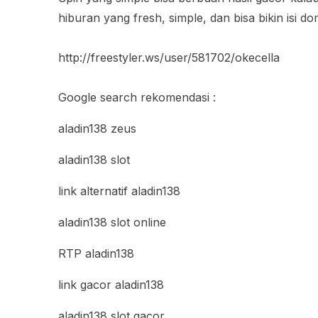
hiburan yang fresh, simple, dan bisa bikin isi d
http://freestyler.ws/user/581702/okecella
Google search rekomendasi :
aladin138 zeus
aladin138 slot
link alternatif aladin138
aladin138 slot online
RTP aladin138
link gacor aladin138
aladin138 slot gacor