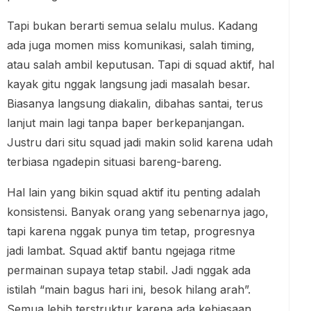
Tapi bukan berarti semua selalu mulus. Kadang
ada juga momen miss komunikasi, salah timing,
atau salah ambil keputusan. Tapi di squad aktif, hal
kayak gitu nggak langsung jadi masalah besar.
Biasanya langsung diakalin, dibahas santai, terus
lanjut main lagi tanpa baper berkepanjangan.
Justru dari situ squad jadi makin solid karena udah
terbiasa ngadepin situasi bareng-bareng.
Hal lain yang bikin squad aktif itu penting adalah
konsistensi. Banyak orang yang sebenarnya jago,
tapi karena nggak punya tim tetap, progresnya
jadi lambat. Squad aktif bantu ngejaga ritme
permainan supaya tetap stabil. Jadi nggak ada
istilah “main bagus hari ini, besok hilang arah”.
Semua lebih terstruktur karena ada kebiasaan