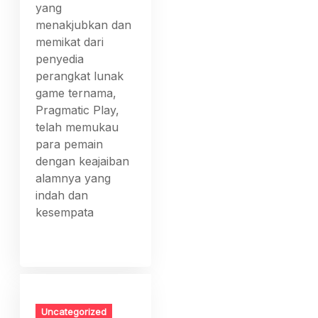
yang
menakjubkan dan
memikat dari
penyedia
perangkat lunak
game ternama,
Pragmatic Play,
telah memukau
para pemain
dengan keajaiban
alamnya yang
indah dan
kesempata
Uncategorized