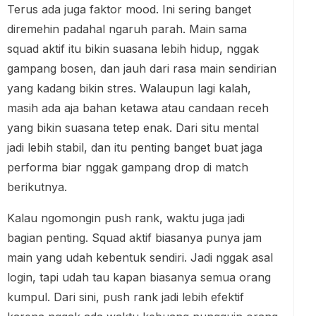
Terus ada juga faktor mood. Ini sering banget
diremehin padahal ngaruh parah. Main sama
squad aktif itu bikin suasana lebih hidup, nggak
gampang bosen, dan jauh dari rasa main sendirian
yang kadang bikin stres. Walaupun lagi kalah,
masih ada aja bahan ketawa atau candaan receh
yang bikin suasana tetep enak. Dari situ mental
jadi lebih stabil, dan itu penting banget buat jaga
performa biar nggak gampang drop di match
berikutnya.
Kalau ngomongin push rank, waktu juga jadi
bagian penting. Squad aktif biasanya punya jam
main yang udah kebentuk sendiri. Jadi nggak asal
login, tapi udah tau kapan biasanya semua orang
kumpul. Dari sini, push rank jadi lebih efektif