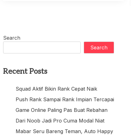
Search
Search
Recent Posts
Squad Aktif Bikin Rank Cepat Naik
Push Rank Sampai Rank Impian Tercapai
Game Online Paling Pas Buat Rebahan
Dari Noob Jadi Pro Cuma Modal Niat
Mabar Seru Bareng Teman, Auto Happy