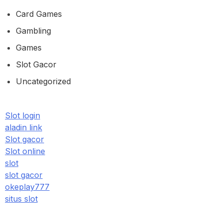
Card Games
Gambling
Games
Slot Gacor
Uncategorized
Slot login
aladin link
Slot gacor
Slot online
slot
slot gacor
okeplay777
situs slot