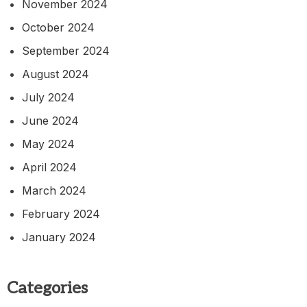
November 2024
October 2024
September 2024
August 2024
July 2024
June 2024
May 2024
April 2024
March 2024
February 2024
January 2024
Categories