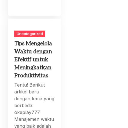
Uncategorized
Tips Mengelola
Waktu dengan
Efektif untuk
Meningkatkan
Produktivitas
Tentu! Berikut
artikel baru
dengan tema yang
berbeda:
okeplay777
Manajemen waktu
yang baik adalah