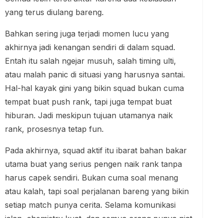
yang terus diulang bareng.
Bahkan sering juga terjadi momen lucu yang
akhirnya jadi kenangan sendiri di dalam squad.
Entah itu salah ngejar musuh, salah timing ulti,
atau malah panic di situasi yang harusnya santai.
Hal-hal kayak gini yang bikin squad bukan cuma
tempat buat push rank, tapi juga tempat buat
hiburan. Jadi meskipun tujuan utamanya naik
rank, prosesnya tetap fun.
Pada akhirnya, squad aktif itu ibarat bahan bakar
utama buat yang serius pengen naik rank tanpa
harus capek sendiri. Bukan cuma soal menang
atau kalah, tapi soal perjalanan bareng yang bikin
setiap match punya cerita. Selama komunikasi