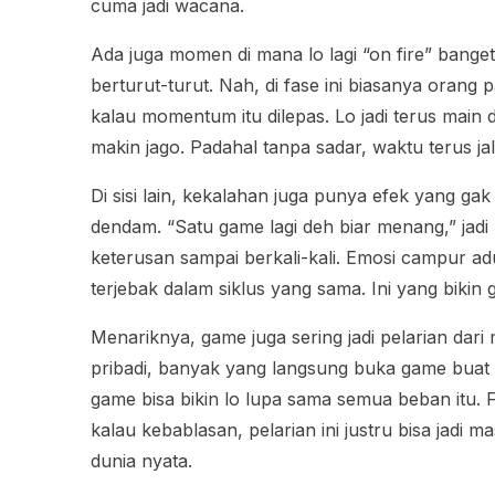
cuma jadi wacana.
Ada juga momen di mana lo lagi “on fire” banget.
berturut-turut. Nah, di fase ini biasanya orang
kalau momentum itu dilepas. Lo jadi terus main
makin jago. Padahal tanpa sadar, waktu terus ja
Di sisi lain, kekalahan juga punya efek yang ga
dendam. “Satu game lagi deh biar menang,” jadi
keterusan sampai berkali-kali. Emosi campur ad
terjebak dalam siklus yang sama. Ini yang bikin
Menariknya, game juga sering jadi pelarian dari
pribadi, banyak yang langsung buka game buat
game bisa bikin lo lupa sama semua beban itu.
kalau kebablasan, pelarian ini justru bisa jadi 
dunia nyata.