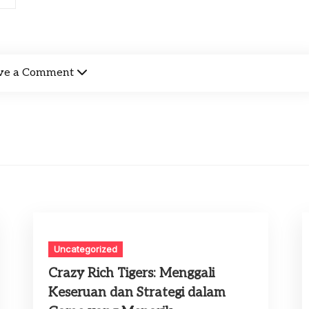
ve a Comment
Uncategorized
Crazy Rich Tigers: Menggali
Keseruan dan Strategi dalam