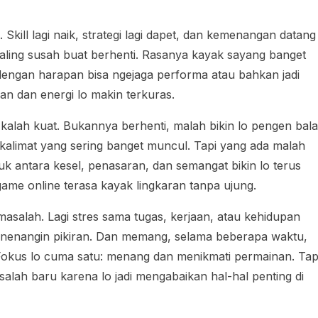
 Skill lagi naik, strategi lagi dapet, dan kemenangan datang
 paling susah buat berhenti. Rasanya kayak sayang banget
 dengan harapan bisa ngejaga performa atau bahkan jadi
lan dan energi lo makin terkuras.
k kalah kuat. Bukannya berhenti, malah bikin lo pengen bal
 kalimat yang sering banget muncul. Tapi yang ada malah
uk antara kesel, penasaran, dan semangat bikin lo terus
 game online terasa kayak lingkaran tanpa ujung.
 masalah. Lagi stres sama tugas, kerjaan, atau kehidupan
 nenangin pikiran. Dan memang, selama beberapa waktu,
 Fokus lo cuma satu: menang dan menikmati permainan. Tap
masalah baru karena lo jadi mengabaikan hal-hal penting di