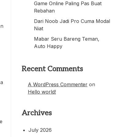
Game Online Paling Pas Buat
Rebahan
Dari Noob Jadi Pro Cuma Modal
an
Niat
Mabar Seru Bareng Teman,
Auto Happy
Recent Comments
sa
A WordPress Commenter
on
Hello world!
Archives
de
July 2026