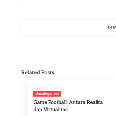
Lea
Related Posts
Uncategorized
Game Football: Antara Realita
dan Virtualitas