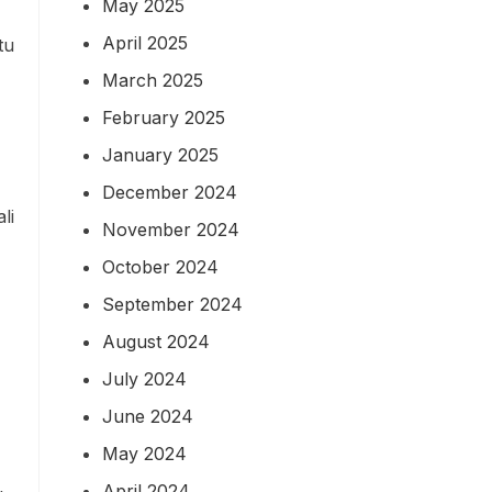
May 2025
April 2025
tu
March 2025
February 2025
January 2025
December 2024
li
November 2024
October 2024
September 2024
August 2024
July 2024
June 2024
May 2024
April 2024