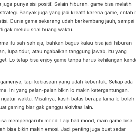
juga punya sisi positif. Selain hiburan, game bisa melatih
trategi. Banyak juga yang jadi kreatif karena game, entah i
petisi. Dunia game sekarang udah berkembang jauh, sampai
adi gak melulu soal buang waktu.
ame itu sah-sah aja, bahkan bagus kalau bisa jadi hiburan
an, lupa tidur, atau ngabaikan tanggung jawab, itu yang
get. Lo tetap bisa enjoy game tanpa harus kehilangan kenda
gamenya, tapi kebiasaan yang udah kebentuk. Setiap ada
e. Ini yang pelan-pelan bikin lo makin ketergantungan.
i ngatur waktu. Misalnya, kasih batas berapa lama lo boleh
at gaming biar gak ganggu aktivitas lain.
bisa mempengaruhi mood. Lagi bad mood, main game bisa
alah bisa bikin makin emosi. Jadi penting juga buat sadar