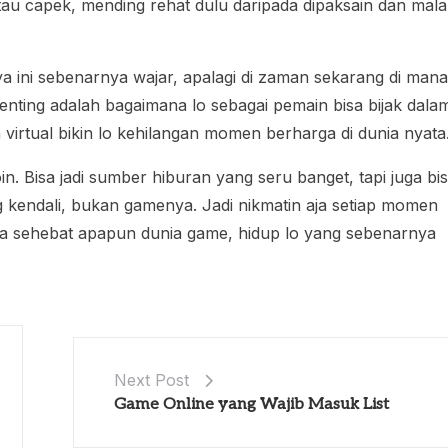
tau capek, mending rehat dulu daripada dipaksain dan mal
a ini sebenarnya wajar, apalagi di zaman sekarang di mana
enting adalah bagaimana lo sebagai pemain bisa bijak dala
virtual bikin lo kehilangan momen berharga di dunia nyata
in. Bisa jadi sumber hiburan yang seru banget, tapi juga bi
ng kendali, bukan gamenya. Jadi nikmatin aja setiap momen
arena sehebat apapun dunia game, hidup lo yang sebenarnya
Next Post
Game Online yang Wajib Masuk List