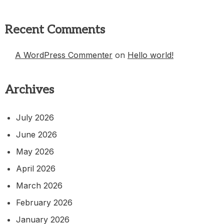
Recent Comments
A WordPress Commenter
on
Hello world!
Archives
July 2026
June 2026
May 2026
April 2026
March 2026
February 2026
January 2026