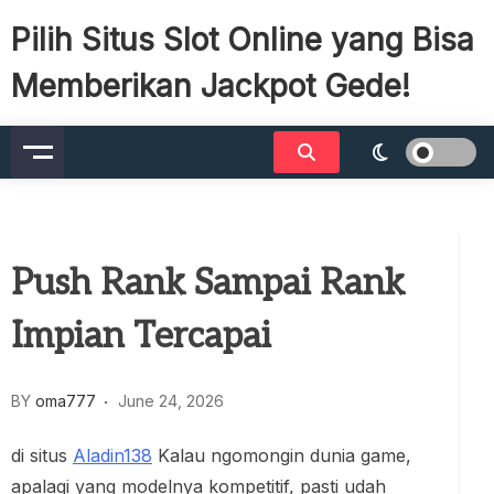
Skip
Pilih Situs Slot Online yang Bisa
to
content
Memberikan Jackpot Gede!
Push Rank Sampai Rank
Impian Tercapai
BY
oma777
June 24, 2026
di situs
Aladin138
Kalau ngomongin dunia game,
apalagi yang modelnya kompetitif, pasti udah