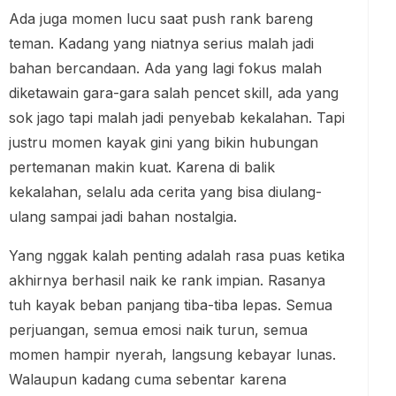
Ada juga momen lucu saat push rank bareng
teman. Kadang yang niatnya serius malah jadi
bahan bercandaan. Ada yang lagi fokus malah
diketawain gara-gara salah pencet skill, ada yang
sok jago tapi malah jadi penyebab kekalahan. Tapi
justru momen kayak gini yang bikin hubungan
pertemanan makin kuat. Karena di balik
kekalahan, selalu ada cerita yang bisa diulang-
ulang sampai jadi bahan nostalgia.
Yang nggak kalah penting adalah rasa puas ketika
akhirnya berhasil naik ke rank impian. Rasanya
tuh kayak beban panjang tiba-tiba lepas. Semua
perjuangan, semua emosi naik turun, semua
momen hampir nyerah, langsung kebayar lunas.
Walaupun kadang cuma sebentar karena