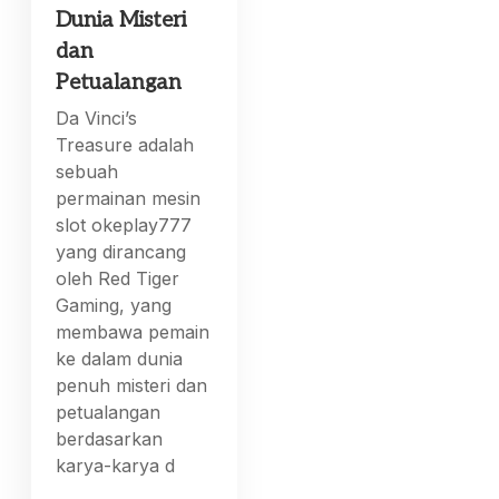
Dunia Misteri
dan
Petualangan
Da Vinci’s
Treasure adalah
sebuah
permainan mesin
slot okeplay777
yang dirancang
oleh Red Tiger
Gaming, yang
membawa pemain
ke dalam dunia
penuh misteri dan
petualangan
berdasarkan
karya-karya d