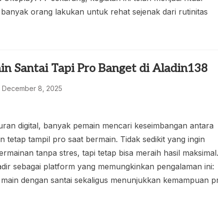
 banyak orang lakukan untuk rehat sejenak dari rutinitas
n Santai Tapi Pro Banget di Aladin138
December 8, 2025
buran digital, banyak pemain mencari keseimbangan antara
n tetap tampil pro saat bermain. Tidak sedikit yang ingin
rmainan tanpa stres, tapi tetap bisa meraih hasil maksimal
adir sebagai platform yang memungkinkan pengalaman ini:
 main dengan santai sekaligus menunjukkan kemampuan p