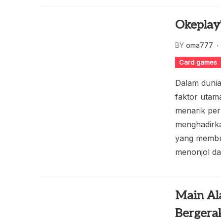
Okeplay
BY
oma777
Card games
Dalam dunia 
faktor uta
menarik per
menghadirka
yang membua
menonjol dal
Main Al
Bergera