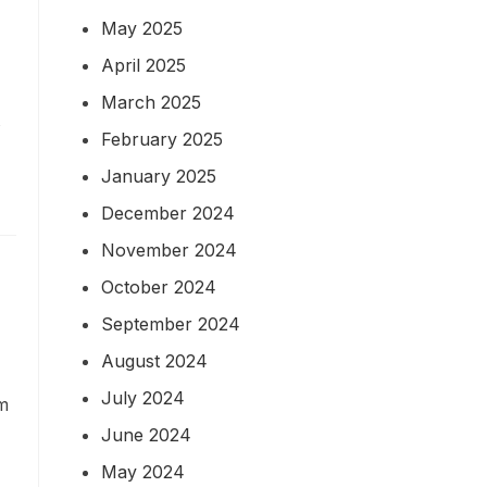
May 2025
April 2025
March 2025
t
February 2025
January 2025
December 2024
November 2024
October 2024
September 2024
August 2024
July 2024
rm
June 2024
May 2024