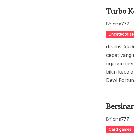
Turbo K
BY
oma777
Uncategoriz
di situs Al
cepat yang 
ngerem mend
bikin kepala
Dewi Fortun
Bersina
BY
oma777
Card games