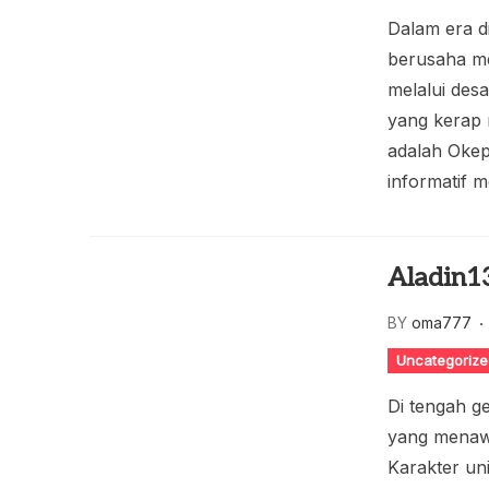
Dalam era d
berusaha m
melalui des
yang kerap 
adalah Okep
informatif 
Aladin1
BY
oma777
Uncategoriz
Di tengah ge
yang menawa
Karakter uni