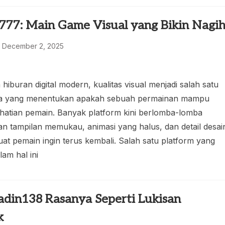
777: Main Game Visual yang Bikin Nagi
December 2, 2025
hiburan digital modern, kualitas visual menjadi salah satu
ma yang menentukan apakah sebuah permainan mampu
hatian pemain. Banyak platform kini berlomba-lomba
n tampilan memukau, animasi yang halus, dan detail desai
t pemain ingin terus kembali. Salah satu platform yang
am hal ini
adin138 Rasanya Seperti Lukisan
k