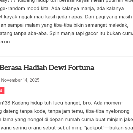
eplay777 Kadang hidup tuh berasa kayak mesin putaran vib
ge-random mood kita. Ada kalanya manja, ada kalanya
t kayak nggak mau kasih jeda napas. Dari pagi yang masih
an sampai malam yang tiba-tiba bikin semangat meledak,
tang tanpa aba-aba. Spin manja tapi gacor itu bukan cum
erun
 Berasa Hadiah Dewi Fortuna
November 14, 2025
ed
adin138 Kadang hidup tuh lucu banget, bro. Ada momen-
dateng tanpa kode, tanpa jam temu, tiba-tiba nyelonong
 lama yang nongol di depan rumah cuma buat minjem jake
u yang sering orang sebut-sebut mirip “jackpot”—bukan soa