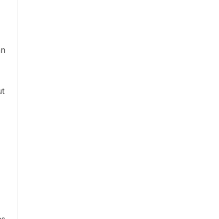
an
ut