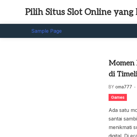
Skip
Pilih Situs Slot Online yan
to
content
Sample Page
Momen 
di Timel
BY
oma777
Games
Ada satu mo
santai sambi
menikmati s
digital. Di 