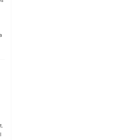
es
a
t.
l