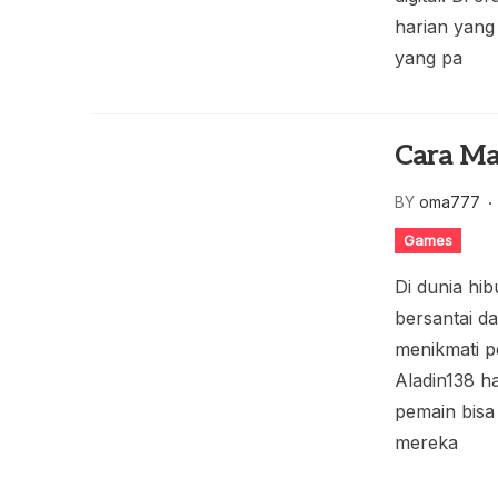
harian yang
yang pa
Cara Mai
BY
oma777
Games
Di dunia hi
bersantai da
menikmati pe
Aladin138 h
pemain bisa
mereka