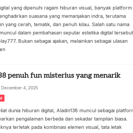
igital yang dipenuhi ragam hiburan visual, banyak platform
enghadirkan suasana yang memanjakan indra, terutama
ain yang cerah, tematik, dan penuh kilau. Salah satu nama
muncul dalam pembahasan seputar estetika digital tersebu
lay777. Bukan sebagai ajakan, melainkan sebagai ulasan
men
38 penuh fun misterius yang menarik
December 4, 2025
ed
liat dunia hiburan digital, Aladin138 muncul sebagai platfo
rkan pengalaman berbeda dari sekadar tampilan biasa.
knya terletak pada kombinasi elemen visual, tata letak