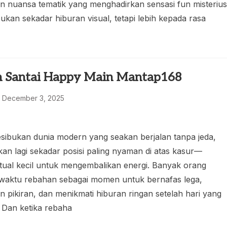
dan nuansa tematik yang menghadirkan sensasi fun misterius
bukan sekadar hiburan visual, tetapi lebih kepada rasa
 Santai Happy Main Mantap168
December 3, 2025
esibukan dunia modern yang seakan berjalan tanpa jeda,
an lagi sekadar posisi paling nyaman di atas kasur—
itual kecil untuk mengembalikan energi. Banyak orang
waktu rebahan sebagai momen untuk bernafas lega,
n pikiran, dan menikmati hiburan ringan setelah hari yang
 Dan ketika rebaha