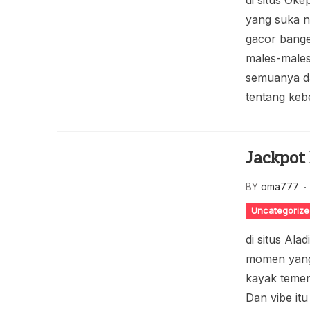
di situs Ok
yang suka n
gacor bange
males-males
semuanya da
tentang keb
Jackpot
BY
oma777
Uncategoriz
di situs Al
momen yang 
kayak temen
Dan vibe it