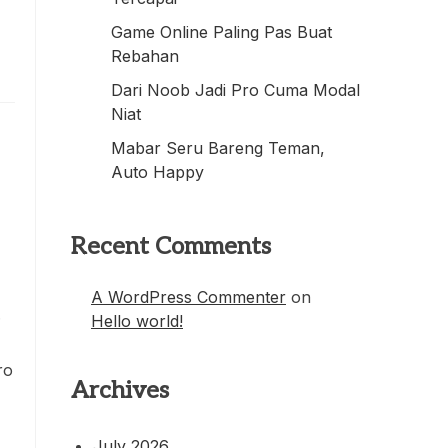
Game Online Paling Pas Buat
Rebahan
Dari Noob Jadi Pro Cuma Modal
Niat
Mabar Seru Bareng Teman,
Auto Happy
Recent Comments
A WordPress Commenter
on
.
Hello world!
ro
Archives
July 2026