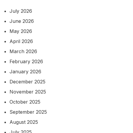
July 2026
June 2026
May 2026
April 2026
March 2026
February 2026
January 2026
December 2025
November 2025
October 2025
September 2025
August 2025
July 2025