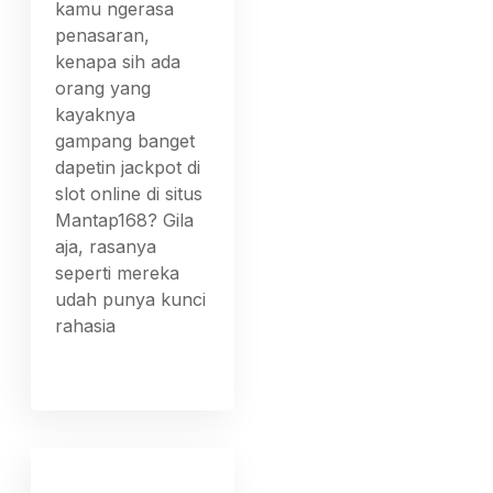
kamu ngerasa
penasaran,
kenapa sih ada
orang yang
kayaknya
gampang banget
dapetin jackpot di
slot online di situs
Mantap168? Gila
aja, rasanya
seperti mereka
udah punya kunci
rahasia