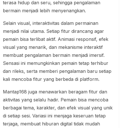
terasa hidup dan seru, sehingga pengalaman
bermain menjadi lebih menyenangkan.
Selain visual, interaktivitas dalam permainan
menjadi nilai utama. Setiap fitur dirancang agar
pemain bisa terlibat aktif. Animasi responsif, efek
visual yang menarik, dan mekanisme interaktif
membuat pengalaman bermain menjadi imersif.
Sensasi ini memungkinkan pemain tetap terhibur
dan rileks, serta memberi pengalaman baru setiap
kali mencoba fitur yang berbeda di platform.
Mantap168 juga menawarkan beragam fitur dan
aktivitas yang selalu hadir. Pemain bisa mencoba
berbagai tema, karakter, dan efek visual yang unik
di setiap sesi. Variasi ini menjaga keseruan tetap
terjaga, membuat hiburan digital tidak mudah