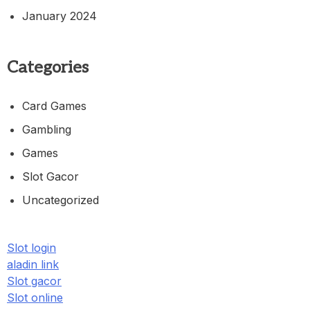
January 2024
Categories
Card Games
Gambling
Games
Slot Gacor
Uncategorized
Slot login
aladin link
Slot gacor
Slot online