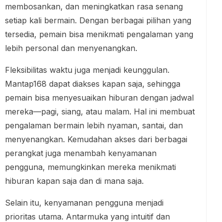
membosankan, dan meningkatkan rasa senang
setiap kali bermain. Dengan berbagai pilihan yang
tersedia, pemain bisa menikmati pengalaman yang
lebih personal dan menyenangkan.
Fleksibilitas waktu juga menjadi keunggulan.
Mantap168 dapat diakses kapan saja, sehingga
pemain bisa menyesuaikan hiburan dengan jadwal
mereka—pagi, siang, atau malam. Hal ini membuat
pengalaman bermain lebih nyaman, santai, dan
menyenangkan. Kemudahan akses dari berbagai
perangkat juga menambah kenyamanan
pengguna, memungkinkan mereka menikmati
hiburan kapan saja dan di mana saja.
Selain itu, kenyamanan pengguna menjadi
prioritas utama. Antarmuka yang intuitif dan