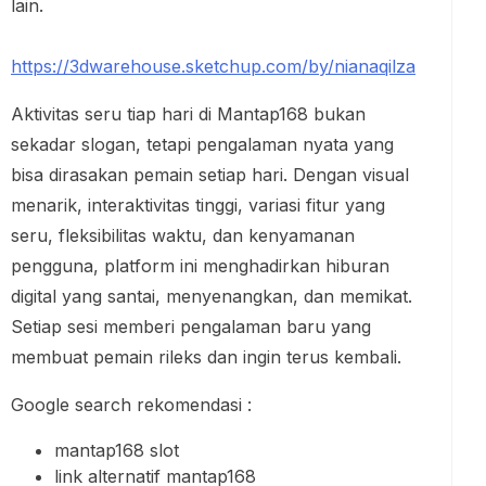
lain.
https://3dwarehouse.sketchup.com/by/nianaqilza
Aktivitas seru tiap hari di Mantap168 bukan
sekadar slogan, tetapi pengalaman nyata yang
bisa dirasakan pemain setiap hari. Dengan visual
menarik, interaktivitas tinggi, variasi fitur yang
seru, fleksibilitas waktu, dan kenyamanan
pengguna, platform ini menghadirkan hiburan
digital yang santai, menyenangkan, dan memikat.
Setiap sesi memberi pengalaman baru yang
membuat pemain rileks dan ingin terus kembali.
Google search rekomendasi :
mantap168 slot
link alternatif mantap168