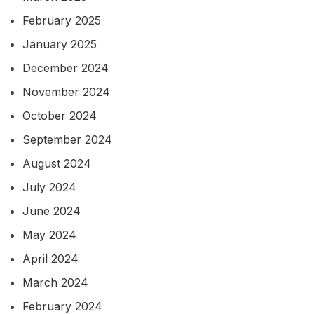
February 2025
January 2025
December 2024
November 2024
October 2024
September 2024
August 2024
July 2024
June 2024
May 2024
April 2024
March 2024
February 2024