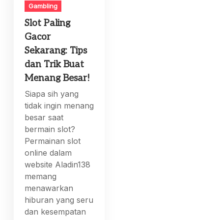
Gambling
Slot Paling
Gacor
Sekarang: Tips
dan Trik Buat
Menang Besar!
Siapa sih yang
tidak ingin menang
besar saat
bermain slot?
Permainan slot
online dalam
website Aladin138
memang
menawarkan
hiburan yang seru
dan kesempatan