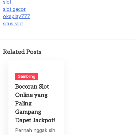
slot
slot gacor
okeplay777
situs slot
Related Posts
Gambling
Bocoran Slot
Online yang
Paling
Gampang
Dapet Jackpot!
Pernah nggak sih