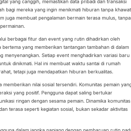
ital yang canggih, memastikan data pribadi dan transaksi
bah bagi mereka yang ingin menikmati hiburan tanpa khawat
sistem juga membuat pengalaman bermain terasa mulus, tanpa
 permainan.
i berbagai fitur dan event yang rutin dihadirkan oleh
ara bertema yang memberikan tantangan tambahan di dalam
ng menyenangkan. Setiap event menghadirkan variasi baru
ntuk dinikmati. Hal ini membuat waktu santai di rumah
irahat, tetapi juga mendapatkan hiburan berkualitas.
uga memberikan nilai sosial tersendiri. Komunitas pemain yan
eraksi yang positif. Pengguna dapat saling bertukar
unikasi ringan dengan sesama pemain. Dinamika komunitas
an terasa seperti kegiatan sosial, bukan sekadar aktivitas
gguna dalam jangka panjang dengan pembaruan rutin pad