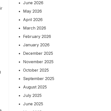
June 2026
ir
May 2026
April 2026
March 2026
February 2026
January 2026
December 2025
November 2025
October 2025
g
September 2025
August 2025
July 2025
June 2025
a