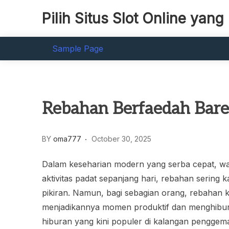
Skip
Pilih Situs Slot Online ya
to
content
Sample Page
Rebahan Berfaedah Bar
BY
oma777
October 30, 2025
Dalam keseharian modern yang serba cepat, wak
aktivitas padat sepanjang hari, rebahan sering 
pikiran. Namun, bagi sebagian orang, rebahan 
menjadikannya momen produktif dan menghibur d
hiburan yang kini populer di kalangan penggem