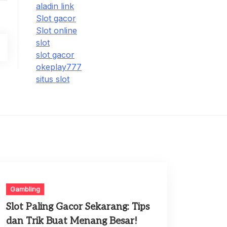
aladin link
Slot gacor
Slot online
slot
slot gacor
okeplay777
situs slot
Gambling
Slot Paling Gacor Sekarang: Tips
dan Trik Buat Menang Besar!