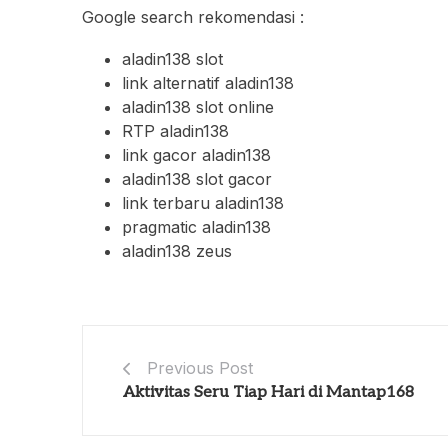
Google search rekomendasi :
aladin138 slot
link alternatif aladin138
aladin138 slot online
RTP aladin138
link gacor aladin138
aladin138 slot gacor
link terbaru aladin138
pragmatic aladin138
aladin138 zeus
Previous Post
Aktivitas Seru Tiap Hari di Mantap168