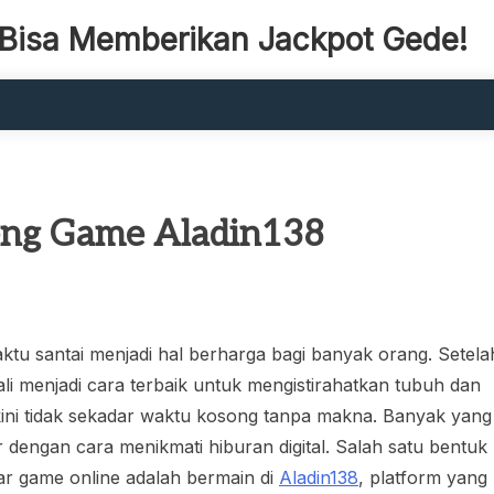
ng Bisa Memberikan Jackpot Gede!
eng Game Aladin138
tu santai menjadi hal berharga bagi banyak orang. Setela
kali menjadi cara terbaik untuk mengistirahatkan tubuh dan
kini tidak sekadar waktu kosong tanpa makna. Banyak yang
engan cara menikmati hiburan digital. Salah satu bentuk
ar game online adalah bermain di
Aladin138
, platform yang