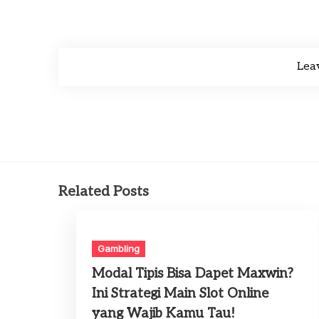
Lea
Related Posts
Gambling
Modal Tipis Bisa Dapet Maxwin?
Ini Strategi Main Slot Online
yang Wajib Kamu Tau!